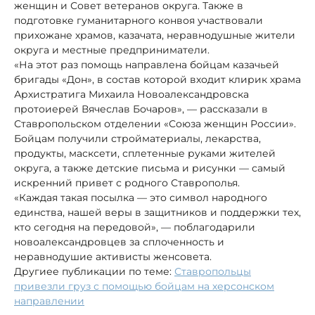
женщин и Совет ветеранов округа. Также в
подготовке гуманитарного конвоя участвовали
прихожане храмов, казачата, неравнодушные жители
округа и местные предприниматели.
«На этот раз помощь направлена бойцам казачьей
бригады «Дон», в состав которой входит клирик храма
Архистратига Михаила Новоалександровска
протоиерей Вячеслав Бочаров», — рассказали в
Ставропольском отделении «Союза женщин России».
Бойцам получили стройматериалы, лекарства,
продукты, масксети, сплетенные руками жителей
округа, а также детские письма и рисунки — самый
искренний привет с родного Ставрополья.
«Каждая такая посылка — это символ народного
единства, нашей веры в защитников и поддержки тех,
кто сегодня на передовой», — поблагодарили
новоалександровцев за сплоченность и
неравнодушие активисты женсовета.
Другиее публикации по теме:
Ставропольцы
привезли груз с помощью бойцам на херсонском
направлении