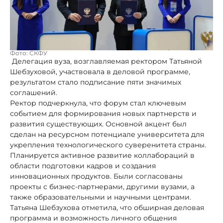
Фото: СКФУ
Делегация вуза, возглавляемая ректором Татьяной
Шебзуховой, участвовала в деловой программе,
результатом стало подписание пяти значимых
соглашений.
Ректор подчеркнула, что форум стал ключевым
событием для формирования новых партнерств и
развития существующих. Основной акцент был
сделан на ресурсном потенциале университета для
укрепления технологического суверенитета страны.
Планируется активное развитие коллабораций в
области подготовки кадров и создания
инновационных продуктов. Были согласованы
проекты с бизнес-партнерами, другими вузами, а
также образовательными и научными центрами.
Татьяна Шебзухова отметила, что обширная деловая
программа и возможность личного общения