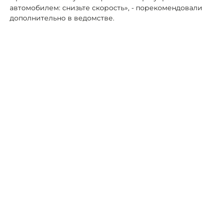
автомобилем: снизьте скорость», - порекомендовали
дополнительно в ведомстве.
Автор:
Роман Новоселов
Ставрополье
дождь
спасатели
Жилищное строительство: развитие
рынка и перспективы
09 сентября, 08:21
Аналитика
Молодёжь Невинномысска приобрела и
отправила бойцам электростанцию в
зону СВО
09 сентября, 07:08
Общество