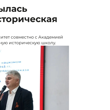
ылась
торическая
итет совместно с Академией
ную историческую школу.