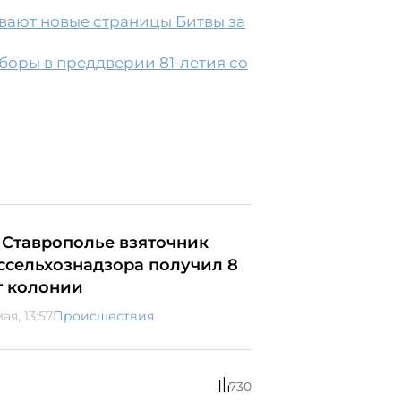
вают новые страницы Битвы за
оры в преддверии 81-летия со
 Ставрополье взяточник
ссельхознадзора получил 8
т колонии
ая, 13:57
Происшествия
730