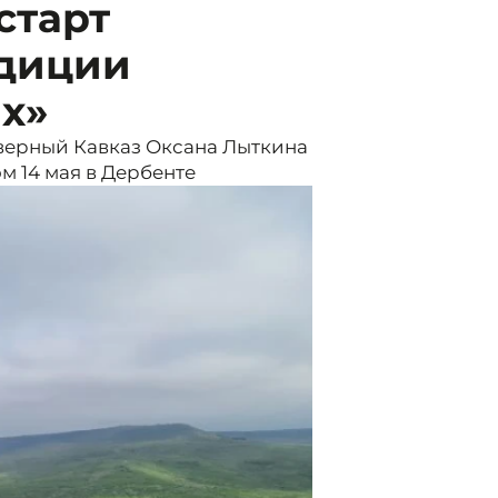
старт
диции
ах»
верный Кавказ Оксана Лыткина
м 14 мая в Дербенте