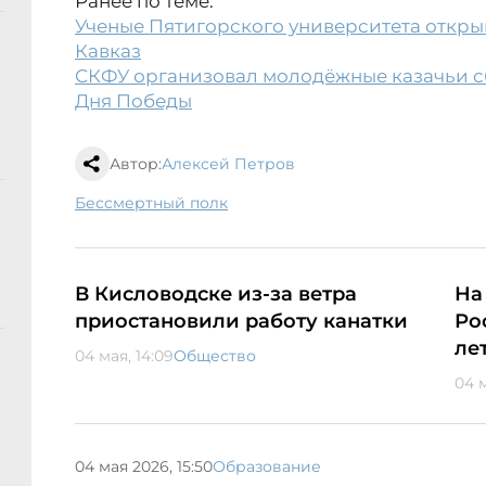
Ранее по теме:
Ученые Пятигорского университета откры
Кавказ
СКФУ организовал молодёжные казачьи сб
Дня Победы
Автор:
Алексей Петров
Бессмертный полк
В Кисловодске из-за ветра
На
приостановили работу канатки
Ро
ле
04 мая, 14:09
Общество
04 м
04 мая 2026, 15:50
Образование