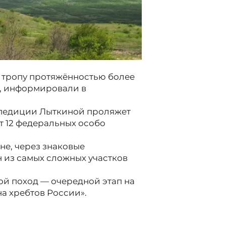
 тропу протяжённостью более
и, информировали в
спедиции Лыткиной проляжет
т 12 федеральных особо
не, через знаковые
н из самых сложных участков
ой поход — очередной этап на
на хребтов России».