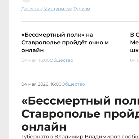
|
|
Дагестан
Минтуризма
туризм
«Бессмертный полк» на
В 
Ставрополье пройдёт очно и
Ме
онлайн
шк
04 мая, 16:00
Общество
04 м
04 мая 2026, 16:00
Общество
«Бессмертный пол
Ставрополье пройд
онлайн
Губернатор Владимир Владимиров сообщи