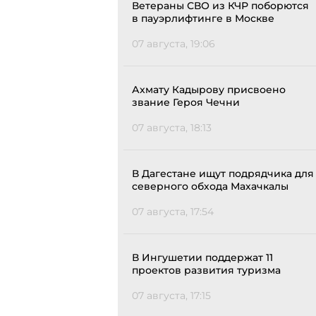
Ветераны СВО из КЧР поборются
в пауэрлифтинге в Москве
07 августа, 19:06
Ахмату Кадырову присвоено
звание Героя Чечни
07 августа, 18:13
В Дагестане ищут подрядчика для
северного обхода Махачкалы
07 августа, 17:54
В Ингушетии поддержат 11
проектов развития туризма
07 августа, 17:15