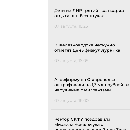
Дети из ЛНР третий год подряд
отдыхают в Ессентуках
07 августа, 16:23
В Железноводске нескучно
отметят День физкультурника
07 августа, 16:05
Агрофирму на Ставрополье
оштрафовали на 1,2 млн рублей за
нарушения с мигрантами
07 августа, 16:00
Ректор СКФУ поздравила
Михаила Ковальчука с
присвоением звания Героя Труда