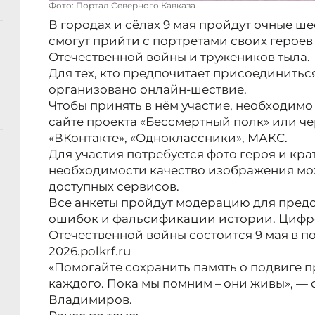
Фото: Портал Северного Кавказа
В городах и сёлах 9 мая пройдут очные ше
смогут прийти с портретами своих герое
Отечественной войны и тружеников тыла.
Для тех, кто предпочитает присоединитьс
организовано онлайн-шествие.
Чтобы принять в нём участие, необходимо 
сайте проекта «Бессмертный полк» или че
«ВКонтакте», «Одноклассники», МАКС.
Для участия потребуется фото героя и кр
необходимости качество изображения м
доступных сервисов.
Все анкеты пройдут модерацию для пред
ошибок и фальсификации истории. Цифр
Отечественной войны состоится 9 мая в 
2026.polkrf.ru
«Помогайте сохранить память о подвиге 
каждого. Пока мы помним – они живы», — 
Владимиров.