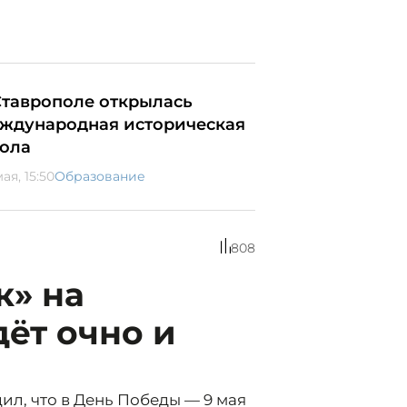
Ставрополе открылась
ждународная историческая
ола
ая, 15:50
Образование
808
к» на
ёт очно и
л, что в День Победы — 9 мая