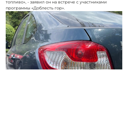
топливо», - заявил он на встрече с участниками
программы «Доблесть гор».
Фото: ПСК
Заявление прозвучало, когда чиновник отвечал на
вопрос участников программы о его собственной
оценке ситуации с топливом в республике.
Рамазанов рассказал, что по поручению врио главы
Дагестана Федора Щукина ведется соответствующая
работа, идет поиск решений.
Как он подчеркнул, в ходе принимаемых мер будут