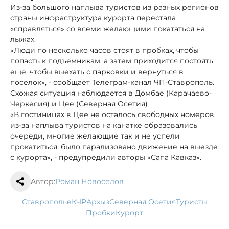
Из-за большого наплыва туристов из разных регионов
страны инфраструктура курорта перестала
«справляться» со всеми желающими покататься на
лыжах.
«Люди по несколько часов стоят в пробках, чтобы
попасть к подъемникам, а затем приходится постоять
еще, чтобы выехать с парковки и вернуться в
поселок», - сообщает Телеграм-канал ЧП-Ставрополь.
Схожая ситуация наблюдается в Домбае (Карачаево-
Черкесия) и Цее (Северная Осетия)
«В гостиницах в Цее не осталось свободных номеров,
из-за наплыва туристов на канатке образовались
очереди, многие желающие так и не успели
прокатиться, было парализовано движение на выезде
с курорта», - предупредили авторы «Сапа Кавказ».
Автор:
Роман Новоселов
Ставрополье
КЧР
Архыз
Северная Осетия
туристы
пробки
курорт