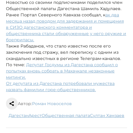
Новостью со своими подписчиками поделился член
Общественной палаты Дагестана Шамиль Хадулаев.
Ранее Портал Северного Кавказа сообщал, к
ак два
месяца назад поводом для задержания и помещения
в СИЗО дагестанского комментатора и
общественника стали обнаруженные у него оружие и
боеприпасы.
Также Рабаданов, что стало известно после его
заключения под стражу, вел переписку с одним из
скандально известных в регионе Телеграм-каналов.
По теме:
Депутат Госдумы из Дагестана сообщил о
попытках вновь собрать в Махачкале незаконные
митинги.
От депутата из Дагестана потребовали мужества
назвать фамилии горе-общественников.
Автор:
Роман Новоселов
Дагестан
арест
Общественная палата
Султан Хамзаев