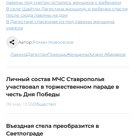
лавины под снегом остались женщина с ребенком
В селе Шайтли Дагестана женщину и ребенка спасли
после схода лавины на дом
В Дагестане спасенная из-под лавины женщина
умерла
Автор:
Роман Новоселов
лавина
Дагестан
помощь
женщины
Хизри Абакаров
Личный состав МЧС Ставрополья
участвовал в торжественном параде в
честь Дня Победы
09 мая, 13:55
Общество
Въездная стела преобразится в
Светлограде