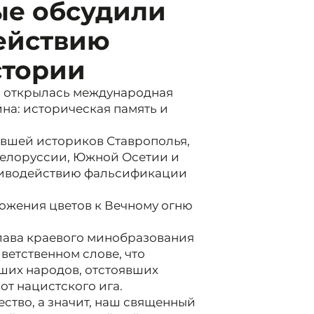
ые обсудили
ействию
стории
а открылась международная
на: историческая память и
вшей историков Ставрополья,
 Белоруссии, Южной Осетии и
отиводействию фальсификации
ожения цветов к Вечному огню
лава краевого минобразования
ветственном слове, что
аших народов, отстоявших
от нацистского ига.
ство, а значит, наш священный