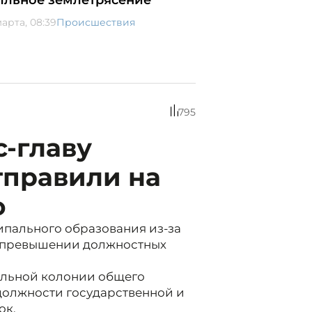
лльное землетрясение
марта, 08:39
Происшествия
795
с-главу
тправили на
ю
ипального образования из-за
в превышении должностных
ельной колонии общего
должности государственной и
ок.