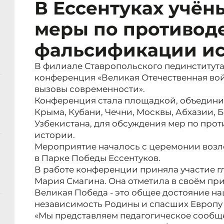
В Ессентуках учён
меры по противод
фальсификации и
В филиале Ставропольского пединститут
конференция «Великая Отечественная вой
вызовы современности».
Конференция стала площадкой, объедини
Крыма, Кубани, Чечни, Москвы, Абхазии,
Узбекистана, для обсуждения мер по пр
истории.
Мероприятие началось с церемонии возл
в Парке Победы Ессентуков.
В работе конференции приняла участие г
Мария Смагина. Она отметила в своём при
Великая Победа - это общее достояние н
независимость Родины и спасших Европу 
«Мы представляем педагогическое сообще