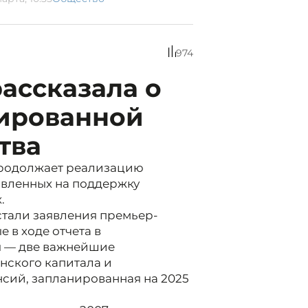
974
ассказала о
ированной
тва
родолжает реализацию
вленных на поддержку
.
тали заявления премьер-
 в ходе отчета в
я — две важнейшие
нского капитала и
сий, запланированная на 2025