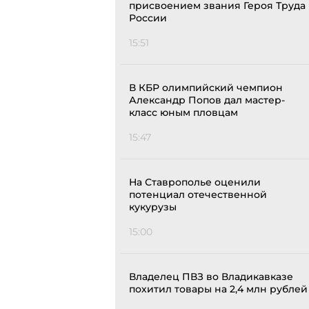
присвоением звания Героя Труда
России
15:51
В КБР олимпийский чемпион
Александр Попов дал мастер-
класс юным пловцам
15:47
На Ставрополье оценили
потенциал отечественной
кукурузы
15:00
Владелец ПВЗ во Владикавказе
похитил товары на 2,4 млн рублей