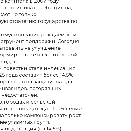
 капитала в 2007 году
н сертификатов. Эта цифра,
ает не только
ную стратегию государства по
стимулирования рождаемости,
струмент поддержки. Сегодня
аправить на улучшение
формирование накопительной
алидов.
 повестки стала индексация
5 года составит более 14,5%.
правлено на защиту граждан,
инвалидов, потерявших
ж недостаточен.
х городах и сельской
й источник дохода. Повышение
е только компенсировать рост
лее уязвимых групп.
я индексация (на 14,5%) —