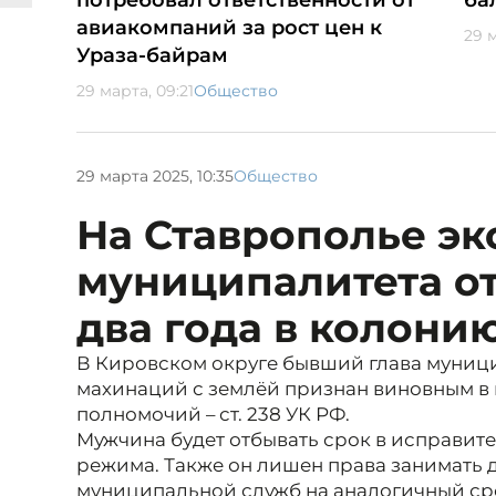
потребовал ответственности от
ба
авиакомпаний за рост цен к
29 
Ураза-байрам
29 марта, 09:21
Общество
29 марта 2025, 10:35
Общество
На Ставрополье эк
муниципалитета о
два года в колони
В Кировском округе бывший глава муниц
махинаций с землёй признан виновным 
полномочий – ст. 238 УК РФ.
Мужчина будет отбывать срок в исправит
режима. Также он лишен права занимать 
муниципальной служб на аналогичный ср