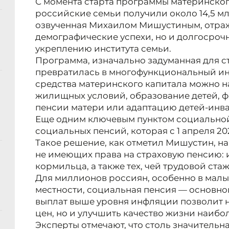
С момента старта программы материнского
российские семьи получили около 14,5 мл
озвученная Михаилом Мишустиным, отраж
демографические успехи, но и долгосроч
укреплению института семьи.
Программа, изначально задуманная для 
превратилась в многофункциональный ин
средства материнского капитала можно н
жилищных условий, образование детей, 
пенсии матери или адаптацию детей-инв
Еще одним ключевым пунктом социальной
социальных пенсий, которая с 1 апреля 202
Такое решение, как отметил Мишустин, на
не имеющих права на страховую пенсию: 
кормильца, а также тех, чей трудовой ста
Для миллионов россиян, особенно в малы
местности, социальная пенсия — основно
выплат выше уровня инфляции позволит н
цен, но и улучшить качество жизни наибо
Эксперты отмечают, что столь значительна