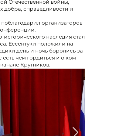
кой Отечественной войны,
х добра, справедливости и
 поблагодарил организаторов
конференции.
но-исторического наследия стал
са. Ессентуки положили на
едики день и ночь боролись за
 есть чем гордиться и о ком
-канале Крутников.
2/3