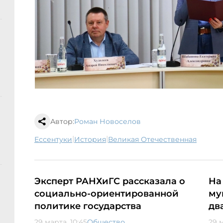
Автор:
Роман Новоселов
|
|
Ессентуки
история
Великая Отечественная
Эксперт РАНХиГС рассказала о
На
социально-ориентированной
му
политике государства
дв
29 марта, 10:45
Общество
29 м