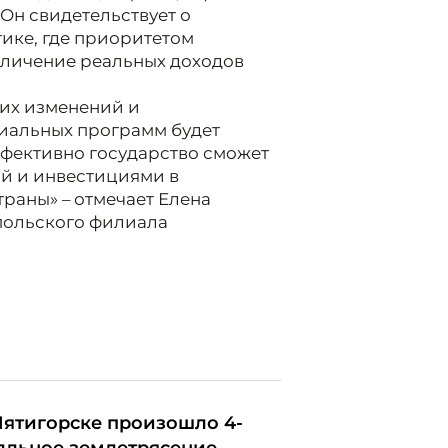
Он свидетельствует о
ике, где приоритетом
величение реальных доходов
ких изменений и
иальных программ будет
эффективно государство сможет
й и инвестициями в
траны» – отмечает Елена
польского филиала
Пятигорске произошло 4-