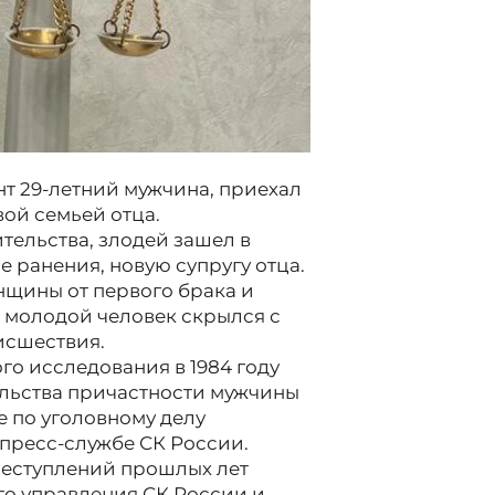
нт 29-летний мужчина, приехал
вой семьей отца.
тельства, злодей зашел в
е ранения, новую супругу отца.
нщины от первого брака и
 молодой человек скрылся с
исшествия.
го исследования в 1984 году
ельства причастности мужчины
е по уголовному делу
 пресс-службе СК России.
реступлений прошлых лет
о управления СК России и