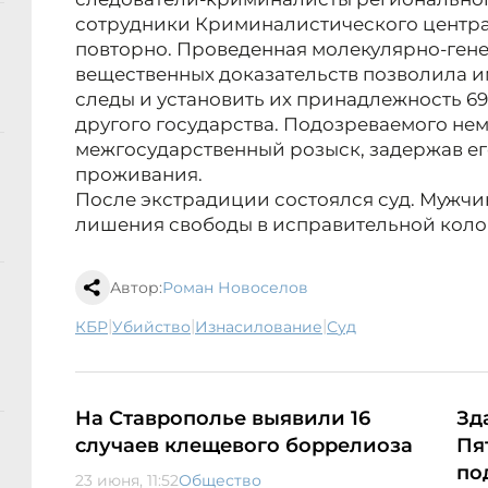
сотрудники Криминалистического центра
повторно. Проведенная молекулярно-гене
вещественных доказательств позволила 
следы и установить их принадлежность 6
другого государства. Подозреваемого не
межгосударственный розыск, задержав его
проживания.
После экстрадиции состоялся суд. Мужчи
лишения свободы в исправительной коло
Автор:
Роман Новоселов
|
|
|
КБР
убийство
изнасилование
суд
На Ставрополье выявили 16
Зд
случаев клещевого боррелиоза
Пя
по
23 июня, 11:52
Общество