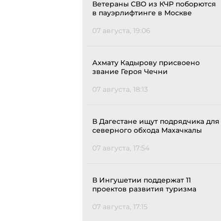
Ветераны СВО из КЧР поборются
в пауэрлифтинге в Москве
07 августа, 19:06
Ахмату Кадырову присвоено
звание Героя Чечни
07 августа, 18:13
В Дагестане ищут подрядчика для
северного обхода Махачкалы
07 августа, 17:54
В Ингушетии поддержат 11
проектов развития туризма
07 августа, 17:15