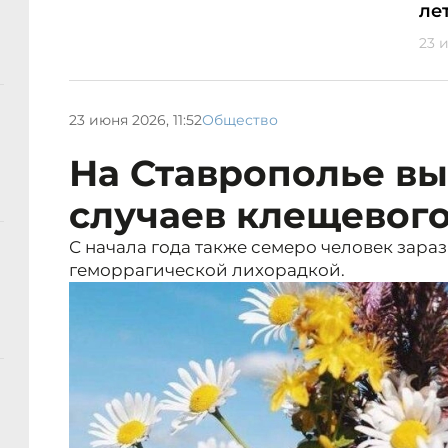
ле
23 и
23 июня 2026, 11:52
Общество
На Ставрополье вы
случаев клещевог
С начала года также семеро человек зара
геморрагической лихорадкой.