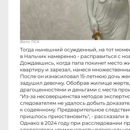
Фото: ПСК
Тогда нынешний осужденный, на тот моме
в Нальчик намеренно - расправиться с но
Дождавшись, когда папа покинет место жи
квартиру и зарезал, нанеся множественны
После он изнасиловал 15-летнюю дочь же
задушил девочку. Обобрав жилище жертв,
драгоценностями и деньгами с места про
"Из-за несовершенства методов экспертно
следователям не удалось добыть доказат
к содеянному. Предварительное следстви
пришлось приостановить", - рассказали в
Однако в 2024 году при расследовании п
следователи-криминалисты региональног