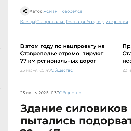
Автор:
Роман Новоселов
|
|
|
клещи
Ставрополье
Роспотребнадзор
инфекция
В этом году по нацпроекту на
Пр
Ставрополье отремонтируют
Ст
77 км региональных дорог
не
23 июня, 09:49
Общество
23 
23 июня 2026, 11:37
Общество
Здание силовиков 
пытались подорва