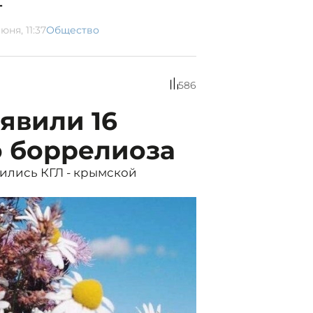
т
юня, 11:37
Общество
586
явили 16
о боррелиоза
зились КГЛ - крымской