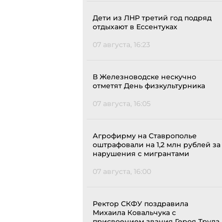
Дети из ЛНР третий год подряд
отдыхают в Ессентуках
07 августа, 16:23
В Железноводске нескучно
отметят День физкультурника
07 августа, 16:05
Агрофирму на Ставрополье
оштрафовали на 1,2 млн рублей за
нарушения с мигрантами
07 августа, 16:00
Ректор СКФУ поздравила
Михаила Ковальчука с
присвоением звания Героя Труда