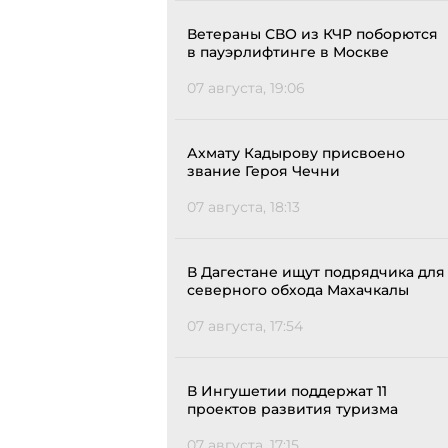
Ветераны СВО из КЧР поборются
в пауэрлифтинге в Москве
07 августа, 19:06
Ахмату Кадырову присвоено
звание Героя Чечни
07 августа, 18:13
В Дагестане ищут подрядчика для
северного обхода Махачкалы
07 августа, 17:54
В Ингушетии поддержат 11
проектов развития туризма
07 августа, 17:15