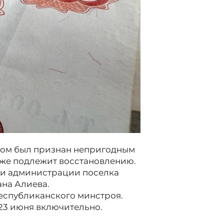
 дом был признан непригодным
 же подлежит восстановлению.
ии администрации поселка
на Алиева.
еспубликанского минстроя.
 23 июня включительно.
хии, - с 09:00 до 13:00 и с