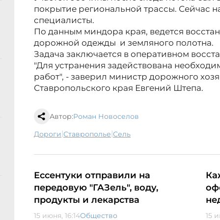
покрытие региональной трассы. Сейчас на
специалисты.
По данным миндора края, ведется восста
дорожной одежды и земляного полотна.
Задача заключается в оперативном восст
"Для устранения задействована необходим
работ", - заверил министр дорожного хоз
Ставропольского края Евгений Штепа.
Автор:
Роман Новоселов
|
|
дороги
Ставрополье
сель
Ессентуки отправили на
Ка
передовую "ГАЗель", воду,
оф
продукты и лекарства
не
15 июня, 16:14
Общество
15 и