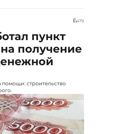
479
отал пункт
 на получение
денежной
а помощи: строительство
рого.