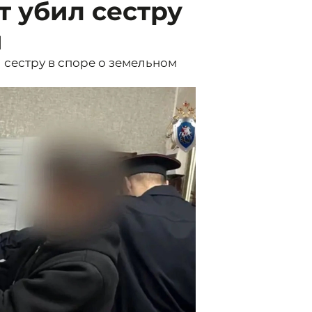
т убил сестру
и
 сестру в споре о земельном