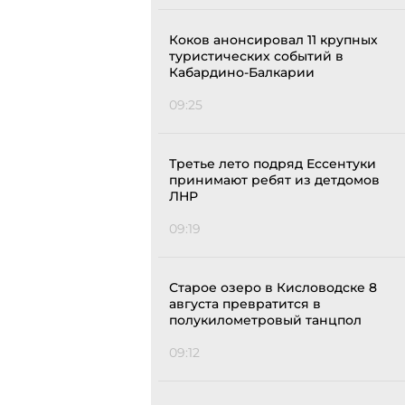
Коков анонсировал 11 крупных
туристических событий в
Кабардино-Балкарии
09:25
Третье лето подряд Ессентуки
принимают ребят из детдомов
ЛНР
09:19
Старое озеро в Кисловодске 8
августа превратится в
полукилометровый танцпол
09:12