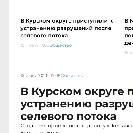
В Курском округе приступили к
В 
устранению разрушений после
пр
селевого потока
по
де
15 июня, 17:08
Общество
15 и
15 июня 2026, 17:08
Общество
В Курском округе 
устранению разру
селевого потока
Сход селя произошел на дорогу «Полтавс
Курском округе.