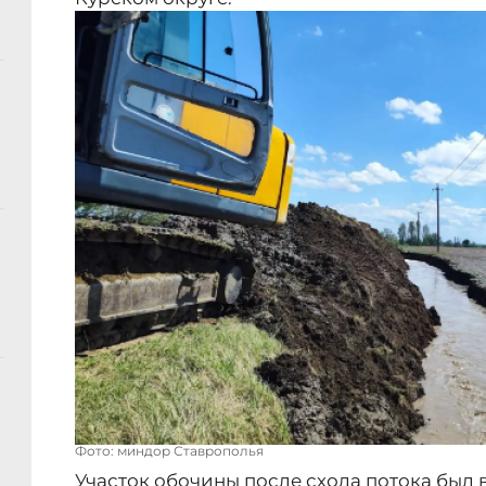
Фото: миндор Ставрополья
Участок обочины после схода потока был