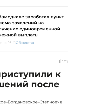
Мамедкале заработал пункт
иема заявлений на
лучение единовременной
нежной выплаты
юня, 16:41
Общество
1211
приступили к
шений после
кое–Богдановское–Степное» в