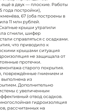
 ещё в двух — плоские. Работы
5 года постройки),
Чекменёва, 67 (оба построены в
ила 11 млн рублей.
 Скатные крыши утратили
ила сгнили, шифер
стали справляться с осадками.
ытия, что приводило к
лоскими крышами ситуация
идроизоляция не защищала от
стоянные протечки.
демонтажа старого покрытия.
, повреждённые гниением и
 выполнена из
рытием. Дополнительно
истемы с увеличенным
эффективный отвод осадков.
 многослойная гидроизоляция
ов, рассчитанных на