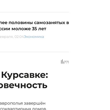
лее половины самозанятых в
ссии моложе 35 лет
февраля, 02:04
Экономика
771
Курсавке:
овечность
таврополья завершён
огоквартирных домов.