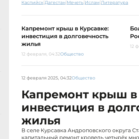
|
|
|
|
Каспийск
Дагестан
мечеть
ислам
литература
Капремонт крыш в Курсавке:
Бо
инвестиция в долговечность
Ро
жилья
12 
12 февраля, 04:32
Общество
12 февраля 2025, 04:32
Общество
Капремонт крыш в 
инвестиция в долг
жилья
В селе Курсавка Андроповского округа С
капитальный ремонт кровель четырёх мн