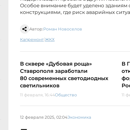
Особое внимание будет уделено зданиям
конструкциями, где риск аварийных ситу
Автор:
Роман Новоселов
|
капремонт
ЖКХ
В сквере «Дубовая роща»
В 
Ставрополя заработали
от
80 современных светодиодных
фо
светильников
Ро
11 февраля, 16:44
Общество
11 ф
12 февраля 2025, 02:04
Экономика