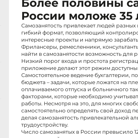
Более половины с
России моложе 35 
Самозанятость привлекает людей разных 
гибкий формат, позволяющий контролиро
интересные проекты и напрямую зарабаты
Фрилансеры, ремесленники, консультанты,
найти в самозанятости возможность для 
Низкий порог входа и простота регистра
приложение делают этот режим доступным
Самостоятельное ведение бухгалтерии, п
бюджета – задачи, которые ложатся на пле
оплачиваемого отпуска и больничного т
факторами, которые необходимо учитыват
работы. Несмотря на это, для многих сво
самостоятельно определять свой доход п
делая самозанятость привлекательной а
трудоустройству.
Число самозанятых в России превысило 12,