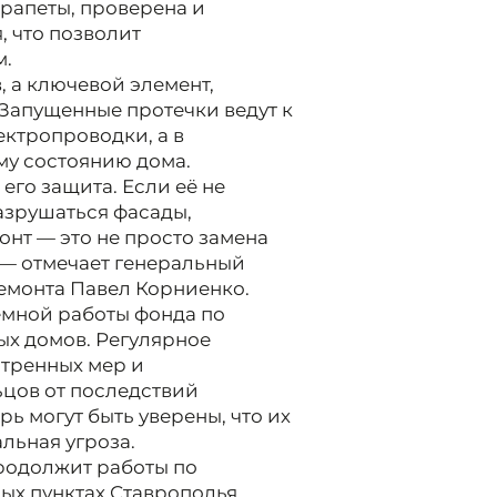
арапеты, проверена и
 что позволит
м.
, а ключевой элемент,
 Запущенные протечки ведут к
ктропроводки, а в
му состоянию дома.
его защита. Если её не
азрушаться фасады,
нт — это не просто замена
 — отмечает генеральный
емонта Павел Корниенко.
емной работы фонда по
х домов. Регулярное
стренных мер и
цов от последствий
ь могут быть уверены, что их
льная угроза.
продолжит работы по
ых пунктах Ставрополья.