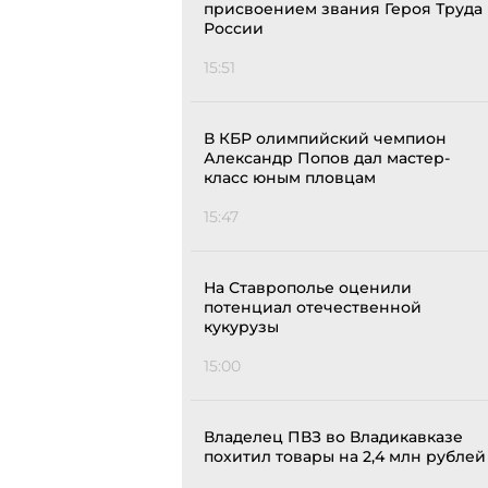
присвоением звания Героя Труда
России
15:51
В КБР олимпийский чемпион
Александр Попов дал мастер-
класс юным пловцам
15:47
На Ставрополье оценили
потенциал отечественной
кукурузы
15:00
Владелец ПВЗ во Владикавказе
похитил товары на 2,4 млн рублей