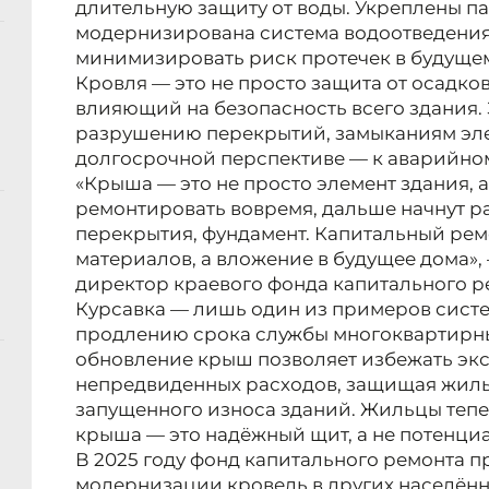
длительную защиту от воды. Укреплены п
модернизирована система водоотведения,
минимизировать риск протечек в будуще
Кровля — это не просто защита от осадков
влияющий на безопасность всего здания.
разрушению перекрытий, замыканиям эле
долгосрочной перспективе — к аварийно
«Крыша — это не просто элемент здания, а 
ремонтировать вовремя, дальше начнут р
перекрытия, фундамент. Капитальный ремо
материалов, а вложение в будущее дома»,
директор краевого фонда капитального р
Курсавка — лишь один из примеров сист
продлению срока службы многоквартирны
обновление крыш позволяет избежать эк
непредвиденных расходов, защищая жиль
запущенного износа зданий. Жильцы тепер
крыша — это надёжный щит, а не потенциа
В 2025 году фонд капитального ремонта 
модернизации кровель в других населённ