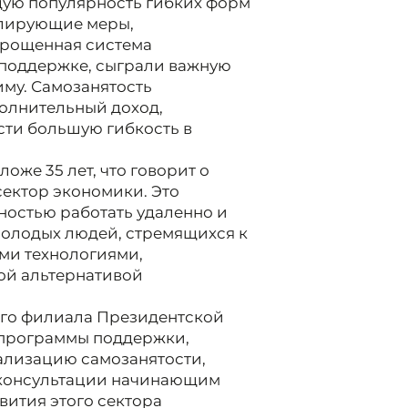
щую популярность гибких форм
улирующие меры,
прощенная система
 поддержке, сыграли важную
иму. Самозанятость
олнительный доход,
сти большую гибкость в
оже 35 лет, что говорит о
сектор экономики. Это
ностью работать удаленно и
молодых людей, стремящихся к
ми технологиями,
ой альтернативой
ого филиала Президентской
е программы поддержки,
ализацию самозанятости,
и консультации начинающим
ития этого сектора