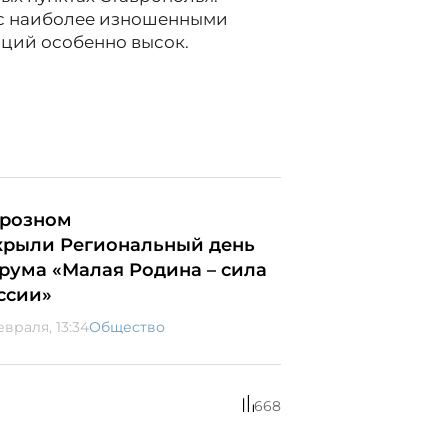
 с наиболее изношенными
аций особенно высок.
Грозном
крыли Региональный день
рума «Малая Родина – сила
ссии»
евраля, 13:34
Общество
668