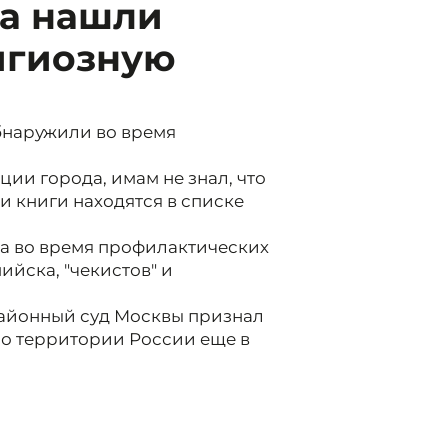
ка нашли
игиозную
бнаружили во время
и города, имам не знал, что
и книги находятся в списке
а во время профилактических
йска, "чекистов" и
районный суд Москвы признал
по территории России еще в