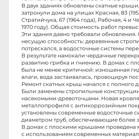
В двух зданиях обновлены скатные крыши,
затронули дома на улицах Красная, 83 (195
Стратийчука, 67 (1964 года), Рабочая, 4 и 
1970 году). Общая стоимость работ превыс
Эти здания давно требовали обновления.
несущую способность: деревянные строп
потрескался, а водосточные системы пере
В результате намокали чердачные перекр
развитию грибка и гниению. В домах с п
была не менее критичной: изношенная г
влаги, вода застаивалась, провоцируя по
Ремонт скатных крыш начался с полного 
Были заменены стропильные конструкции
насекомыми-древоточцами. Новая кровля
металлопрофиля с антикоррозийным пок
установлены современные водосточные с
диаметром труб, обеспечивающие более 
В домах с плоскими крышами проведена
с использованием современных материал