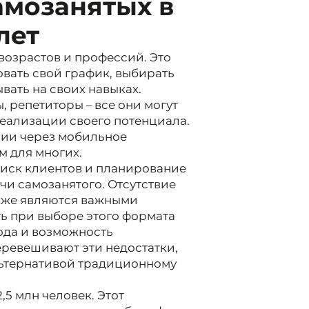
амозанятых в
лет
возрастов и профессий. Это
вать свой график, выбирать
вать на своих навыках.
 репетиторы – все они могут
реализации своего потенциала.
ции через мобильное
 для многих.
оиск клиентов и планирование
чи самозанятого. Отсутствие
акже являются важными
ь при выборе этого формата
бода и возможность
еревешивают эти недостатки,
льтернативой традиционному
5 млн человек. Этот