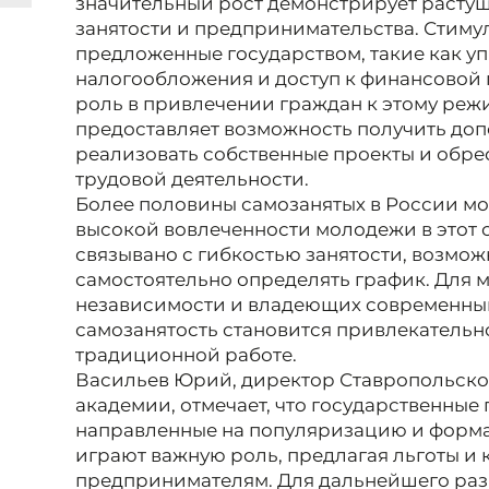
значительный рост демонстрирует расту
занятости и предпринимательства. Стим
предложенные государством, такие как у
налогообложения и доступ к финансовой
роль в привлечении граждан к этому реж
предоставляет возможность получить доп
реализовать собственные проекты и обре
трудовой деятельности.
Более половины самозанятых в России мол
высокой вовлеченности молодежи в этот 
связывано с гибкостью занятости, возмож
самостоятельно определять график. Для 
независимости и владеющих современны
самозанятость становится привлекательн
традиционной работе.
Васильев Юрий, директор Ставропольск
академии, отмечает, что государственны
направленные на популяризацию и форм
играют важную роль, предлагая льготы 
предпринимателям. Для дальнейшего разв