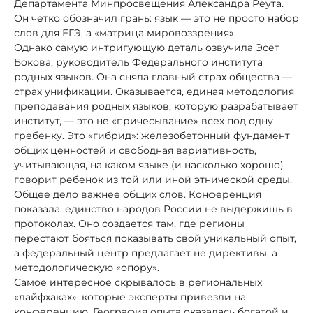
Департамента Минпросвещения Александра Реута.
Он четко обозначил грань: язык — это не просто набор
слов для ЕГЭ, а «матрица мировоззрения».
Однако самую интригующую деталь озвучила Эсет
Бокова, руководитель Федерального института
родных языков. Она сняла главный страх общества —
страх унификации. Оказывается, единая методология
преподавания родных языков, которую разрабатывает
институт, — это не «причесывание» всех под одну
гребенку. Это «гибрид»: железобетонный фундамент
общих ценностей и свободная вариативность,
учитывающая, на каком языке (и насколько хорошо)
говорит ребенок из той или иной этнической среды.
Общее дело важнее общих слов. Конференция
показала: единство народов России не выдержишь в
протоколах. Оно создается там, где регионы
перестают бояться показывать свой уникальный опыт,
а федеральный центр предлагает не директивы, а
методологическую «опору».
Самое интересное скрывалось в региональных
«лайфхаках», которые эксперты привезли на
конференцию. География опыта оказалась богатой и