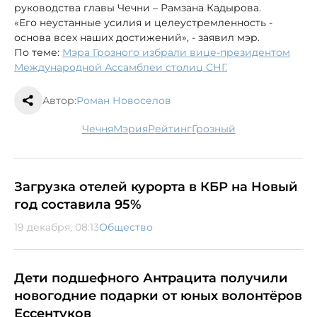
руководства главы Чечни – Рамзана Кадырова.
«Его неустанные усилия и целеустремленность -
основа всех наших достижений», - заявил мэр.
По теме:
Мэра Грозного избрали вице-президентом
Международной Ассамблеи столиц СНГ.
Автор:
Роман Новоселов
Чечня
мэрия
рейтинг
Грозный
Загрузка отелей курорта в КБР на Новый
год составила 95%
19 декабря, 08:13
Общество
Дети подшефного Антрацита получили
новогодние подарки от юных волонтёров
Ессентуков