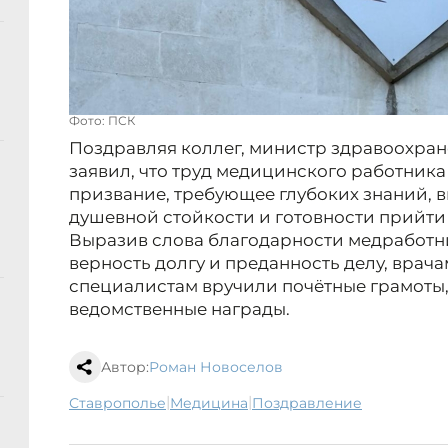
Фото: ПСК
Поздравляя коллег, министр здравоохра
заявил, что труд медицинского работника 
призвание, требующее глубоких знаний, в
душевной стойкости и готовности прийти
Выразив слова благодарности медработн
верность долгу и преданность делу, врач
специалистам вручили почётные грамоты,
ведомственные награды.
Автор:
Роман Новоселов
|
|
Ставрополье
медицина
поздравление