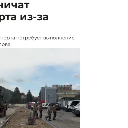
ничат
та из-за
порта потребует выполнение
лова.