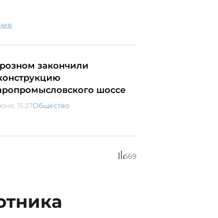
ение
Грозном закончили
конструкцию
аропромысловского шоссе
юня, 15:37
Общество
569
отника