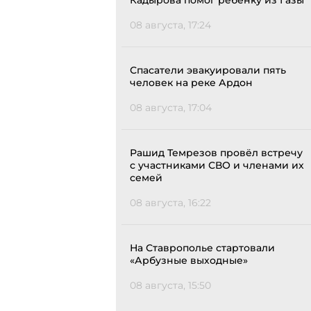
Кадырова помог ребенку из Газы
08 августа, 17:24
Спасатели эвакуировали пять
человек на реке Ардон
08 августа, 17:04
Рашид Темрезов провёл встречу
с участниками СВО и членами их
семей
08 августа, 16:22
На Ставрополье стартовали
«Арбузные выходные»
08 августа, 15:50