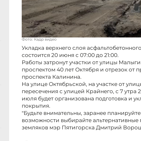
Фото: Кадр видео
Укладка верхнего слоя асфальтобетонног
состоится 20 июня с 07:00 до 21:00.
Работы затронут участки от улицы Малыги
проспектом 40 лет Октября и отрезок от п
проспекта Калинина.
На улице Октябрьской, на участке от ули
пересечения с улицей Крайнего, с 7 утра 
июля будет организована подготовка и у
покрытия.
"Будьте внимательны, заранее планируйте
возможности выбирайте альтернативные п
земляков мэр Пятигорска Дмитрий Воро