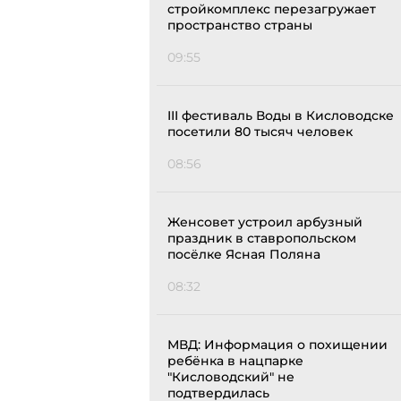
стройкомплекс перезагружает
пространство страны
09:55
III фестиваль Воды в Кисловодске
посетили 80 тысяч человек
08:56
Женсовет устроил арбузный
праздник в ставропольском
посёлке Ясная Поляна
08:32
МВД: Информация о похищении
ребёнка в нацпарке
"Кисловодский" не
подтвердилась