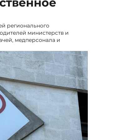
ственное
ей регионального
водителей министерств и
ачей, медперсонала и