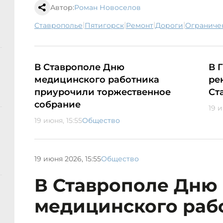
Автор:
Роман Новоселов
|
|
|
|
Ставрополье
Пятигорск
ремонт
дороги
огранич
В Ставрополе Дню
В 
медицинского работника
ре
приурочили торжественное
Ст
собрание
19 и
19 июня, 15:55
Общество
19 июня 2026, 15:55
Общество
В Ставрополе Дню
медицинского раб