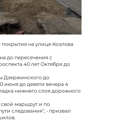
о покрытия на улице Козлова
на до пересечения с
роспекта 40 лет Октября до
цы Дзержинского до
20 июня до девяти вечера 4
кладка нижнего слоя дорожного
 свой маршрут и по
ути следования", - призвал
шилов.