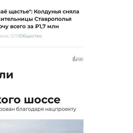
ваё щастье": Колдунья сняла
жительницы Ставрополья
рчу всего за ₽1,7 млн
юня, 12:10
Общество
1181
или
ого шоссе
рован благодаря нацпроекту