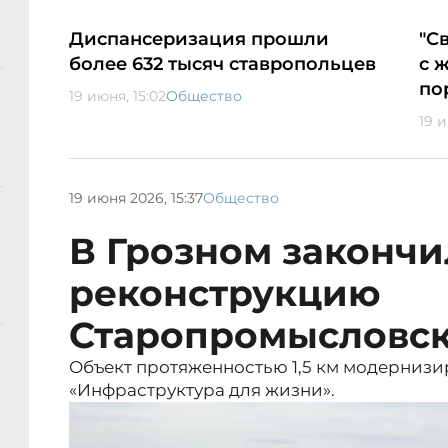
Диспансеризация прошли
"С
более 632 тысяч ставропольцев
с 
по
19 июня, 15:02
Общество
19 и
19 июня 2026, 15:37
Общество
В Грозном законч
реконструкцию
Старопромысловск
Объект протяженностью 1,5 км модернизи
«Инфраструктура для жизни».