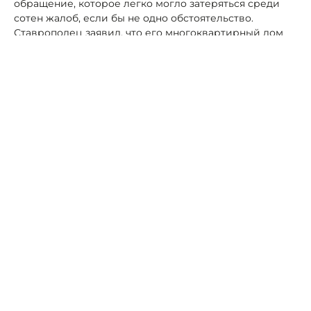
обращение, которое легко могло затеряться среди
сотен жалоб, если бы не одно обстоятельство.
Ставрополец заявил, что его многоквартирный дом
не попал в краткосрочный план ремонта на 2025 год, а
в коридорах местной администрации, по его словам,
ему намекнули: фонд якобы «сократил
финансирование» и часть средств перенаправил на
нужды специальной военной операции.
Обвинение звучит громко — почти готовый заголовок
для скандальной газеты. Но примечательность этой
истории в том, что она держится не на фактах, а на
мифах. Главное, что следует понимать: региональный
оператор не утверждает региональную программу и
не составляет краткосрочные планы работ. Он
является лишь исполнителем этих документов. Фонд,
нравится это кому-то или нет, не может «урезать» или
«добавить» средства для конкретного
муниципалитета. Он работает в рамках заранее
утверждённого графика — не более и не менее.
Особое возмущение вызывает версия о якобы
«перенаправлении средств на нужды СВО». Здесь
уместно подчеркнуть: взносы на капитальный ремонт