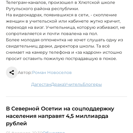
Телеграм-каналов, произошел в Хлютской школе
Рутульского района республики.
На видеокадрах, появившихся в сети, - скопление
женщин в учительской или кабинете жутко кричит,
переходя на визг. Учительница, которую избивают, не
сопротивляется и почти повалена на пол.
Более молодая оппонентка не хочет слушать одну из
свидетельниц драки, директора школы. Та всё
снимает на камеру телефона и «за кадром» истошно
просит оставить пожилую пострадавшую в покое.
Автор:
Роман Новоселов
Дагестан
драка
учитель
блогеры
В Северной Осетии на соцподдержку
населения направят 4,5 миллиарда
рублей
01 февраля, 10:30
Общество