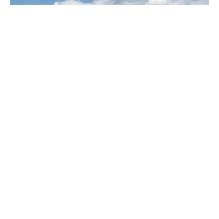
Фото: Портал Северного Кавказа
Она делится на два больших трека: «От идеи к
проекту», которую представляют молодежные
лидеры, не имеющие собственного бизнес-проекта, а
действующих молодых предпринимателей собрал
трек «От проекта к масштабированию».
Всего в мероприятиях деловой программы
молодежного дня примут участие более 1000
студентов высших учебных заведений, колледжей,
молодые специалисты.
Одним из организаторов молодежного дня выступил