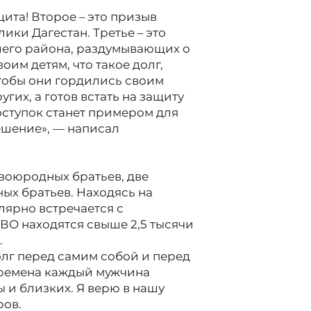
щита! Второе – это призыв
ики Дагестан. Третье – это
шего района, раздумывающих о
оим детям, что такое долг,
чтобы они гордились своим
гих, а готов встать на защиту
поступок станет примером для
решение», — написал
двоюродных братьев, две
ых братьев. Находясь на
лярно встречается с
ВО находятся свыше 2,5 тысячи
.
олг перед самим собой и перед
 времена каждый мужчина
ы и близких. Я верю в нашу
ров.