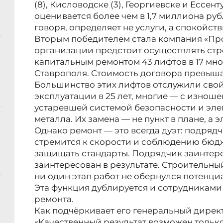
(8), Кисловодске (3), Георгиевске и Ессент
оценивается более чем в 1,7 миллиона руб
говоря, определяет не услуги, а спокойст
Вторым победителем стала компания «Пр
организации предстоит осуществлять ст
капитальным ремонтом 43 лифтов в 17 мн
Ставрополя. Стоимость договора превыша
Большинство этих лифтов отслужили сво
эксплуатации в 25 лет, многие — с изно
устаревшей системой безопасности и эле
металла. Их замена — не пункт в плане, а
Однако ремонт — это всегда дуэт: подряд
стремится к скорости и соблюдению бюдж
защищать стандарты. Подрядчик заинтере
заинтересован в результате. Строительный
ни один этап работ не обернулся потенци
Эта функция дублируется и сотрудниками
ремонта.
Как подчёркивает его генеральный дирек
«Качественный результат возможен тольк