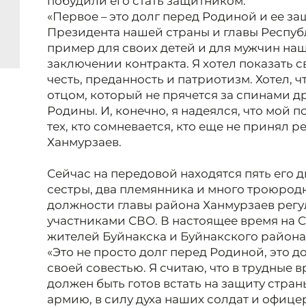
побудили его стать защитником.
«Первое – это долг перед Родиной и ее за
Президента нашей страны и главы Республ
пример для своих детей и для мужчин на
заключении контракта. Я хотел показать св
честь, преданность и патриотизм. Хотел, 
отцом, который не прячется за спинами дру
Родины. И, конечно, я надеялся, что мой 
тех, кто сомневается, кто еще не принял 
Ханмурзаев.
Сейчас на передовой находятся пять его 
сестры, два племянника и много троюродн
должности главы района Ханмурзаев регу
участниками СВО. В настоящее время на С
жителей Буйнакска и Буйнакского района
«Это не просто долг перед Родиной, это д
своей совестью. Я считаю, что в трудные
должен быть готов встать на защиту стран
армию, в силу духа наших солдат и офице