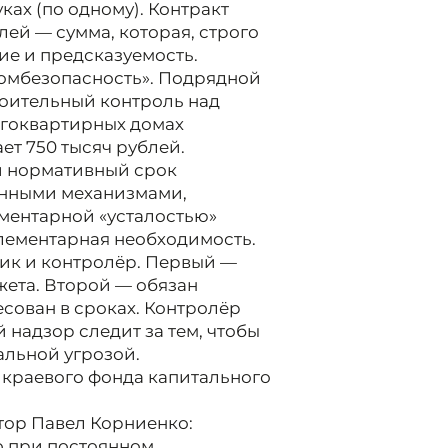
уках (по одному). Контракт
лей — сумма, которая, строго
вие и предсказуемость.
омбезопасность». Подрядной
роительный контроль над
огоквартирных домах
ет 750 тысяч рублей.
й нормативный срок
шенными механизмами,
ментарной «усталостью»
 элементарная необходимость.
чик и контролёр. Первый —
ета. Второй — обязан
сован в сроках. Контролёр
 надзор следит за тем, чтобы
альной угрозой.
 краевого фонда капитального
тор Павел Корниенко:
о при постоянном