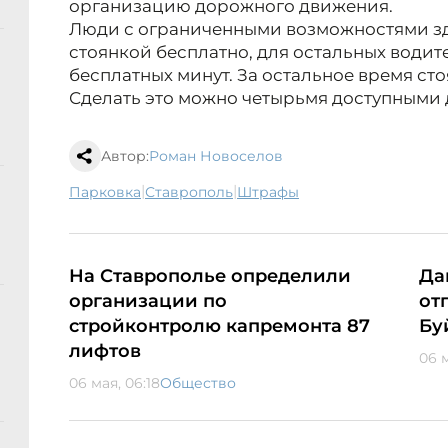
организацию дорожного движения.
Люди с ограниченными возможностями зд
стоянкой бесплатно, для остальных водит
бесплатных минут. За остальное время ст
Сделать это можно четырьмя доступными 
Автор:
Роман Новоселов
|
|
парковка
Ставрополь
штрафы
На Ставрополье определили
Да
организации по
от
стройконтролю капремонта 87
Бу
лифтов
06 м
06 мая, 06:18
Общество