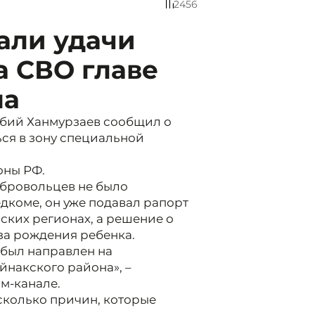
2456
али удачи
а СВО главе
на
убий Ханмурзаев сообщил о
ся в зону специальной
оны РФ.
обровольцев не было
едкоме, он уже подавал рапорт
йских регионах, а решение о
за рождения ребенка.
 был направлен на
йнакского района», –
ам-канале.
сколько причин, которые