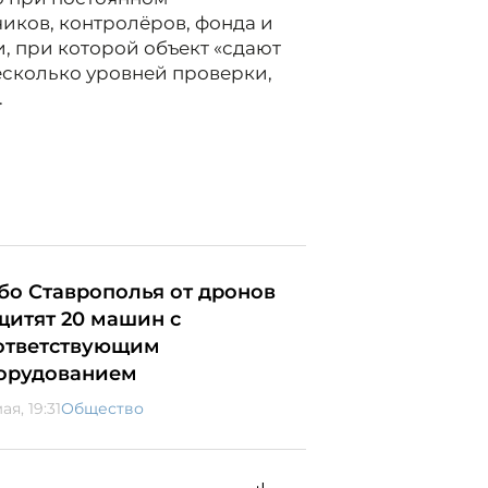
иков, контролёров, фонда и
, при которой объект «сдают
есколько уровней проверки,
.
бо Ставрополья от дронов
щитят 20 машин с
ответствующим
орудованием
ая, 19:31
Общество