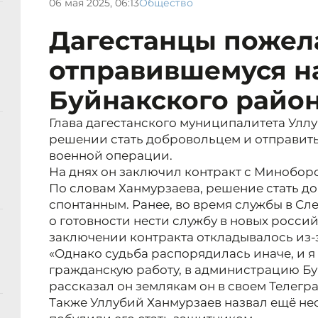
06 мая 2025, 06:13
Общество
Дагестанцы пожел
отправившемуся н
Буйнакского райо
Глава дагестанского муниципалитета Улл
решении стать добровольцем и отправить
военной операции.
На днях он заключил контракт с Минобор
По словам Ханмурзаева, решение стать д
спонтанным. Ранее, во время службы в Сл
о готовности нести службу в новых росси
заключении контракта откладывалось из-
«Однако судьба распорядилась иначе, и я
гражданскую работу, в администрацию Бу
рассказал он землякам он в своем Телегр
Также Уллубий Ханмурзаев назвал ещё не