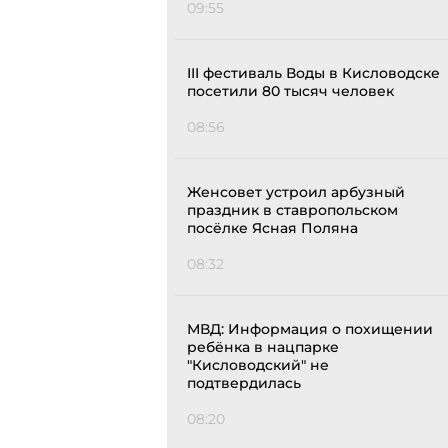
09:55
III фестиваль Воды в Кисловодске
посетили 80 тысяч человек
08:56
Женсовет устроил арбузный
праздник в ставропольском
посёлке Ясная Поляна
08:32
МВД: Информация о похищении
ребёнка в нацпарке
"Кисловодский" не
подтвердилась
08:20