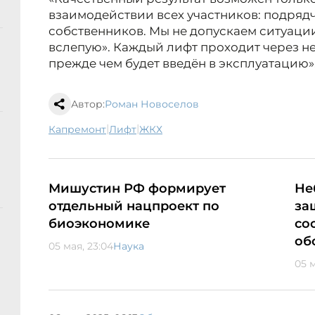
взаимодействии всех участников: подрядч
собственников. Мы не допускаем ситуации
вслепую». Каждый лифт проходит через н
прежде чем будет введён в эксплуатацию»
Автор:
Роман Новоселов
|
|
капремонт
лифт
ЖКХ
Мишустин РФ формирует
Не
отдельный нацпроект по
за
биоэкономике
со
об
05 мая, 23:04
Наука
05 м