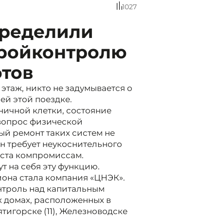
1027
пределили
тройконтролю
фтов
этаж, никто не задумывается о
й этой поездке.
тничной клетки, состояние
 вопрос физической
ый ремонт таких систем не
н требует неукоснительного
еста компромиссам.
т на себя эту функцию.
она стала компания «ЦНЭК».
нтроль над капитальным
х домах, расположенных в
ятигорске (11), Железноводске