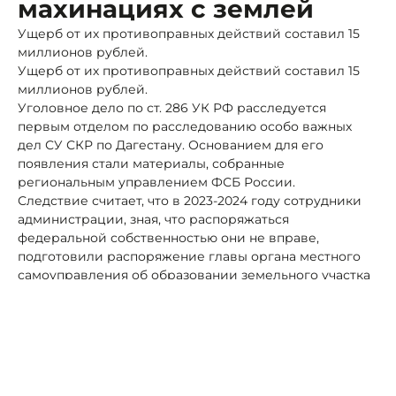
махинациях с землей
Ущерб от их противоправных действий составил 15
миллионов рублей.
Ущерб от их противоправных действий составил 15
миллионов рублей.
Уголовное дело по ст. 286 УК РФ расследуется
первым отделом по расследованию особо важных
дел СУ СКР по Дагестану. Основанием для его
появления стали материалы, собранные
региональным управлением ФСБ России.
Следствие считает, что в 2023-2024 году сотрудники
администрации, зная, что распоряжаться
федеральной собственностью они не вправе,
подготовили распоряжение главы органа местного
самоуправления об образовании земельного участка
сельхозназначения в селе Манаскент в местности
«Турали». Вид его разрешенного пользования был
опредлен «под организацию личного подсобного
хозяйства». После образования земельного участка
его предоставили в аренду местному жителю на 20-
летний срок с последующей передачей в