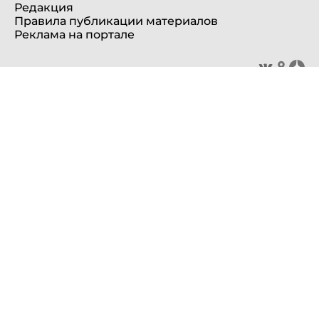
Редакция
Правила публикации материалов
Реклама на портале
© 2012—2025 Все права защищены. ООО «Портал Северного
Кавказа»
Сетевое издание «Портал Северного Кавказа».
Свидетельство о регистрации СМИ ЭЛ № ФС 77 - 53481 выдано
Федеральной службой по надзору в сфере связи,
информационных технологий и массовых коммуникаций
(Роскомнадзор) 10 апреля 2013 года.
Учредитель: ООО «Портал Северного Кавказа»
Главный редактор: Баканова Е.Н.
info@sevkavportal.ru
E-mail:
Телефон: +7-8652-226-226
При использовании информации гиперссылка на сайт
sevkavportal.ru
обязательна.
16+