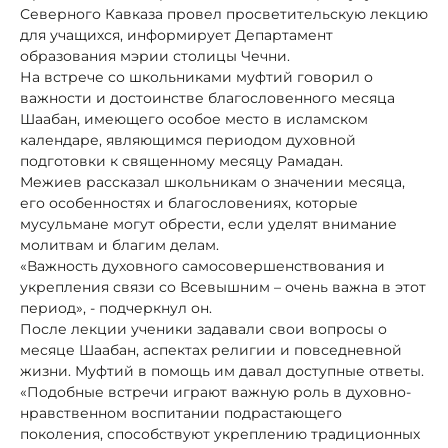
Северного Кавказа провел просветительскую лекцию
для учащихся, информирует Департамент
образования мэрии столицы Чечни.
На встрече со школьниками муфтий говорил о
важности и достоинстве благословенного месяца
Шаабан, имеющего особое место в исламском
календаре, являющимся периодом духовной
подготовки к священному месяцу Рамадан.
Межиев рассказал школьникам о значении месяца,
его особенностях и благословениях, которые
мусульмане могут обрести, если уделят внимание
молитвам и благим делам.
«Важность духовного самосовершенствования и
укрепления связи со Всевышним – очень важна в этот
период», - подчеркнул он.
После лекции ученики задавали свои вопросы о
месяце Шаабан, аспектах религии и повседневной
жизни. Муфтий в помощь им давал доступные ответы.
«Подобные встречи играют важную роль в духовно-
нравственном воспитании подрастающего
поколения, способствуют укреплению традиционных