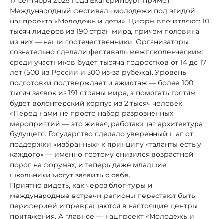
17 сентября 2026 года Екатеринбург примет
Международный фестиваль молодежи под эгидой
нацпроекта «Молодежь и дети». Цифры впечатляют: 10
тысяч лидеров из 190 стран мира, причем половина
из них — наши соотечественники. Организаторы
сознательно сделали фестиваль межпоколенческим:
среди участников будет тысяча подростков от 14 до 17
лет (500 из России и 500 из-за рубежа). Уровень
подготовки подтверждает и ажиотаж — более 100
тысяч заявок из 191 страны мира, а помогать гостям
будет волонтерский корпус из 2 тысяч человек.
«Перед нами не просто набор разрозненных
мероприятий — это живая, работающая архитектура
будущего. Государство сделало уверенный шаг от
поддержки «избранных» к принципу «таланты есть у
каждого» — именно поэтому снизился возрастной
порог на форумах, и теперь даже младшие
школьники могут заявить о себе.
Приятно видеть, как через блог-туры и
международные встречи регионы перестают быть
периферией и превращаются в настоящие центры
притяжения. А главное — нацпроект «Молодежь и