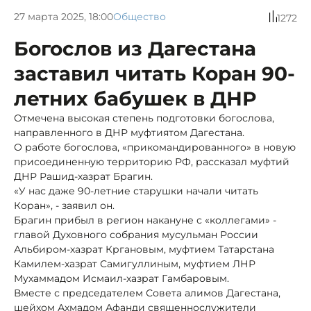
27 марта 2025, 18:00
Общество
1272
Богослов из Дагестана
заставил читать Коран 90-
летних бабушек в ДНР
Отмечена высокая степень подготовки богослова,
направленного в ДНР муфтиятом Дагестана.
О работе богослова, «прикомандированного» в новую
присоединенную территорию РФ, рассказал муфтий
ДНР Рашид-хазрат Брагин.
«У нас даже 90-летние старушки начали читать
Коран», - заявил он.
Брагин прибыл в регион накануне с «коллегами» -
главой Духовного собрания мусульман России
Альбиром-хазрат Кргановым, муфтием Татарстана
Камилем-хазрат Самигуллиным, муфтием ЛНР
Мухаммадом Исмаил-хазрат Гамбаровым.
Вместе с председателем Совета алимов Дагестана,
шейхом Ахмадом Афанди священнослужители