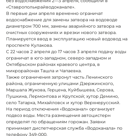
без водоснабжения 2—3 апреля, сообщили в
«Ставрополькрайводоканале».
В первые дни апреля временно ограничат
водоснабжение для замены затвора на водоводе
диаметром 700 мм, замены аварийного затвора на
очистных сооружениях и врезки нового затвора.
Планируется ввод в эксплуатацию новый водовод на
проспекте Кулакова.
С 22 часов 2 апреля до 17 часов 3 апреля подачу воды
ограничат в юго-западном, северо-западном и
Октябрьском районах краевого центра, в
микрорайонах Ташла и Чапаевка.
Также ограничения затронут часть Ленинского
района, ограниченную улицами Дзержинского,
Маршала Жукова, Герцена, Куйбышева, Серова,
Пушкина, Лермонтова и Крупской; хутор Демино,
село Татарка, Михайловск и хутор Верхнерусский.
На период отключения «Водоканал» организует
подвоз воды. Места размещения автоцистерн
определят по обращениям горожан. Заявки
принимает диспетчерская служба «Водоканала» по
телефону 349-000.