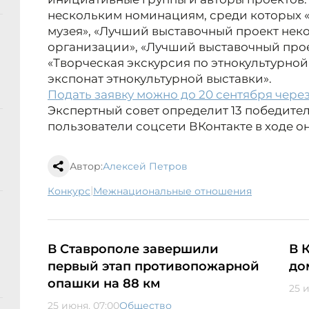
нескольким номинациям, среди которых 
музея», «Лучший выставочный проект не
организации», «Лучший выставочный про
«Творческая экскурсия по этнокультурной
экспонат этнокультурной выставки».
Подать заявку можно до 20 сентября чере
Экспертный совет определит 13 победител
пользователи соцсети ВКонтакте в ходе о
Автор:
Алексей Петров
|
конкурс
межнациональные отношения
В Ставрополе завершили
В 
первый этап противопожарной
до
опашки на 88 км
25 
25 июня, 07:00
Общество