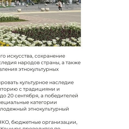
о искусства, сохранение
ледия народов страны, а также
вления этнокультурных
ировать культурное наследие
иторию с традициями и
о 20 сентября, а победителей
пециальные категории
олодежный этнокультурный
 НКО, бюджетные организации,
 Конкурс проводится по