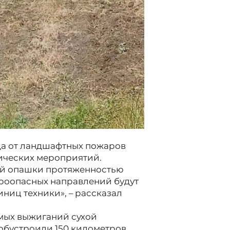
да от ландшафтных пожаров
ических мероприятий.
й опашки протяженностью
ароопасных направлений будут
иниц техники», – рассказал
мых выжиганий сухой
 обустроили 150 километров