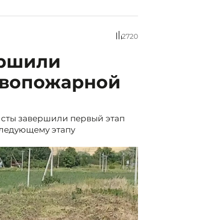
2720
ершили
ивопожарной
исты завершили первый этап
следующему этапу