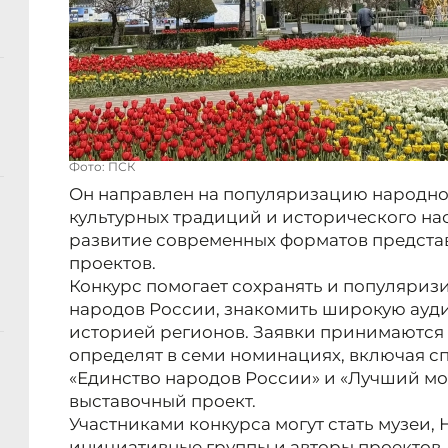
Фото: ПСК
Он направлен на популяризацию народног
культурных традиций и исторического нас
развитие современных форматов предста
проектов.
Конкурс помогает сохранять и популяриз
народов России, знакомить широкую ауд
историей регионов. Заявки принимаются д
определят в семи номинациях, включая с
«Единство народов России» и «Лучший м
выставочный проект.
Участниками конкурса могут стать музеи,
инициативные группы и авторы проектов.