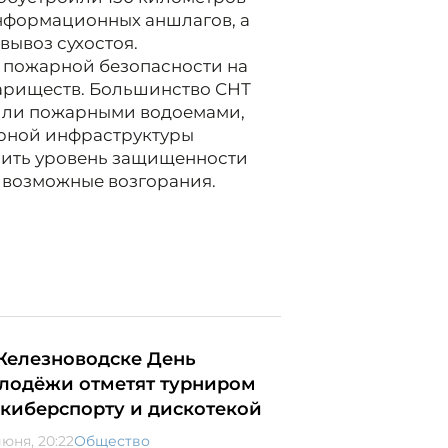
нформационных аншлагов, а
вывоз сухостоя.
 пожарной безопасности на
вариществ. Большинство СНТ
или пожарными водоемами,
рной инфраструктуры
сить уровень защищенности
 возможные возгорания.
Железноводске День
лодёжи отметят турниром
 киберспорту и дискотекой
июня, 20:22
Общество