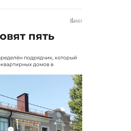
1661
овят пять
пределён подрядчик, который
оквартирных домов в