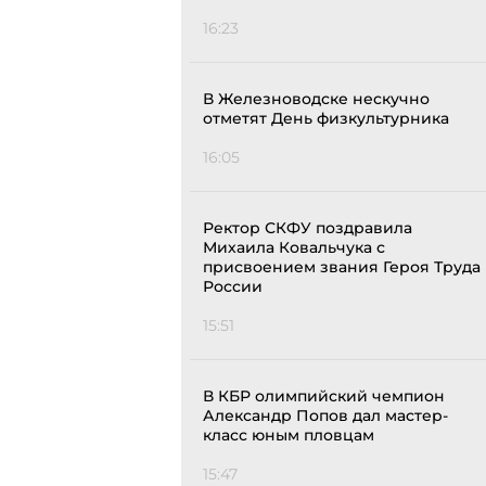
16:23
В Железноводске нескучно
отметят День физкультурника
16:05
Ректор СКФУ поздравила
Михаила Ковальчука с
присвоением звания Героя Труда
России
15:51
В КБР олимпийский чемпион
Александр Попов дал мастер-
класс юным пловцам
15:47