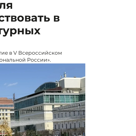
ля
твовать в
турных
тие в V Всероссийском
ональной России».