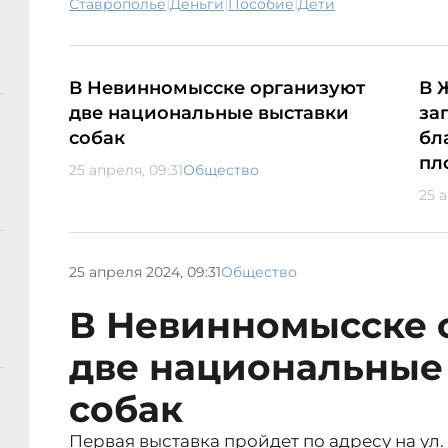
|
|
|
Ставрополье
деньги
пособие
дети
В Невинномысске организуют
В 
две национальные выставки
за
собак
бл
пл
25 апреля, 09:31
Общество
25 
25 апреля 2024, 09:31
Общество
В Невинномысске 
две национальные
собак
Первая выставка пройдет по адресу на ул. 