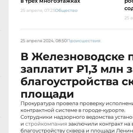
в трёх многоэтажках
ро
со
25 апреля, 07:23
Общество
25 
25 апреля 2024, 08:50
Происшествия
В Железноводске 
заплатит ₽1,3 млн 
благоустройства с
площади
Прокуратура провела проверку исполнени
контрактной системе в городе-курорте.
Сотрудники надзорного ведомства устано
и
стройкомпания
заключили контракт на 
благоустройству сквера и площади Ленин