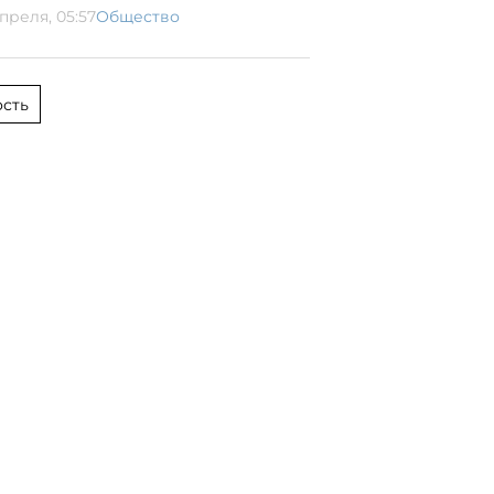
преля, 05:57
Общество
сть