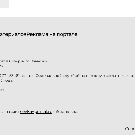
атериалов
Реклама на портале
ртал Северного Кавказа»
».
77 - 53481 выдано Федеральной службой по надзору в сфере связи, 
3 года.
а»
sevkavportal.ru
а на сайт
обязательна.
Созд