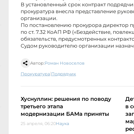
В установленный срок контракт подрядчи
прокуратура внесла представление руко
организации.
По постановлению прокурора директор пр
по ст. 7.32 КоАП РФ («Бездействие, повл
обязательств, предусмотренных контракто
Судом руководителю организации назначен
Автор:
Роман Новоселов
|
прокуратура
подрядчик
Хуснуллин: решения по поводу
Де
третьего этапа
в 
модернизации БАМа приняты
за
ма
25 апреля, 06:20
Наука
ре