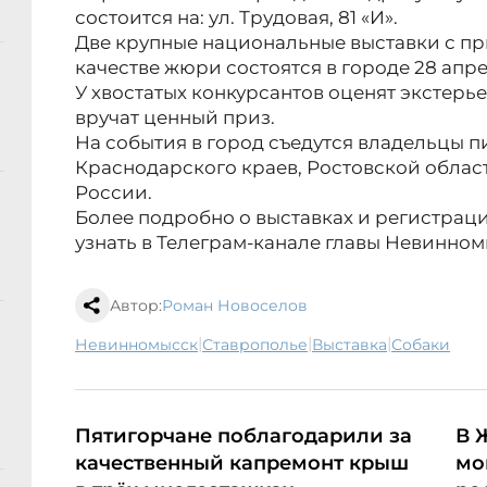
состоится на: ул. Трудовая, 81 «И».
Две крупные национальные выставки с п
качестве жюри состоятся в городе 28 апре
У хвостатых конкурсантов оценят экстерь
вручат ценный приз.
На события в город съедутся владельцы п
Краснодарского краев, Ростовской облас
России.
Более подробно о выставках и регистраци
узнать в Телеграм-канале главы Невинно
Автор:
Роман Новоселов
|
|
|
Невинномысск
Ставрополье
выставка
собаки
Пятигорчане поблагодарили за
В 
качественный капремонт крыш
мо