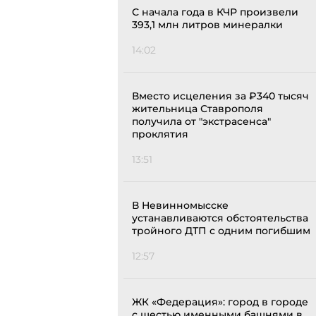
С начала года в КЧР произвели
393,1 млн литров минералки
14:02
Вместо исцеления за ₽340 тысяч
жительница Ставрополя
получила от "экстрасенса"
проклятия
13:51
В Невинномысске
устанавливаются обстоятельства
тройного ДТП с одним погибшим
12:57
ЖК «Федерация»: город в городе
с шестью именными башнями в