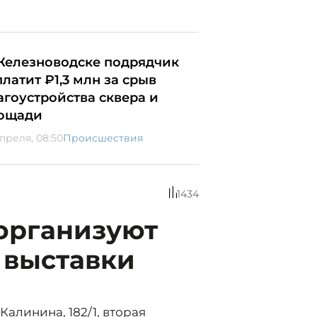
Железноводске подрядчик
платит ₽1,3 млн за срыв
агоустройства сквера и
ощади
апреля, 08:50
Происшествия
1434
организуют
 выставки
Калинина, 182/1, вторая