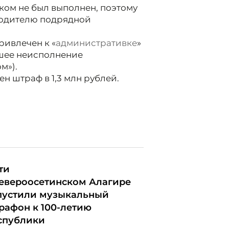
ком не был выполнен, поэтому
водителю подрядной
ивлечен к «
административке
»
екшее неисполнение
м»).
 штраф в 1,3 млн рублей.
ти
североосетинском Алагире
пустили музыкальный
рафон к 100-летию
спублики