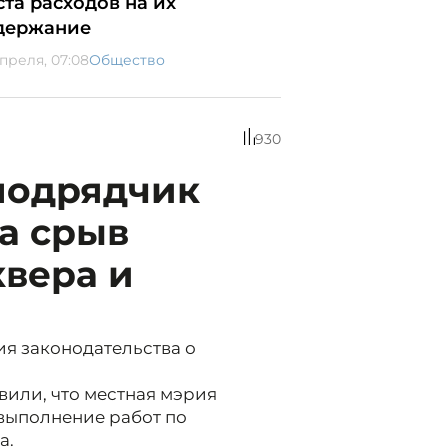
ста расходов на их
держание
апреля, 07:08
Общество
930
подрядчик
за срыв
квера и
я законодательства о
вили, что местная мэрия
выполнение работ по
а.