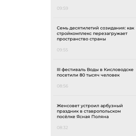
09:59
Семь десятилетий созидания: как
стройкомплекс перезагружает
пространство страны
09:55
III фестиваль Воды в Кисловодске
посетили 80 тысяч человек
08:56
Женсовет устроил арбузный
праздник в ставропольском
посёлке Ясная Поляна
08:32