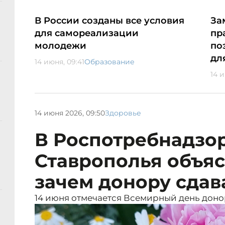
В России созданы все условия
За
для самореализации
пр
молодежи
по
дл
14 июня, 09:41
Образование
14 
14 июня 2026, 09:50
Здоровье
В Роспотребнадзо
Ставрополья объя
зачем донору сдав
14 июня отмечается Всемирный день доно