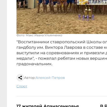
Фото: Макс Ивана Ульянченко
"Воспитанники ставропольский Школы о
гандболу им. Виктора Лаврова в составе ко
выступили на соревнованиях и привезли 
медали", - пожелал ребятам новых верши
градоначальник.
Автор:
Алексей Петров
спорт
17 жителей Апанасенковья
В 