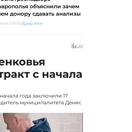
аврополья объяснили зачем
чем донору сдавать анализы
июня, 09:50
Здоровье
620
енковья
ракт с начала
начала года заключили 17
одитель муниципалитета Денис