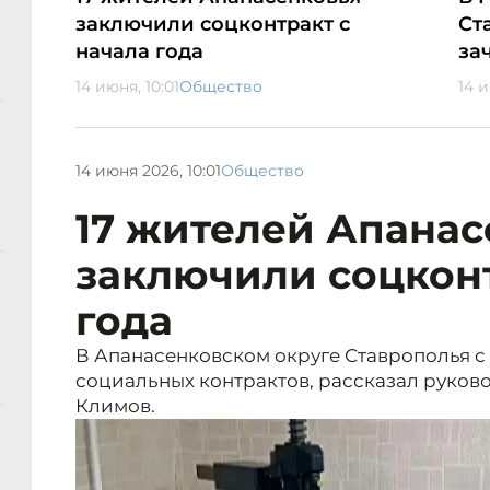
заключили соцконтракт с
Ст
начала года
за
14 июня, 10:01
Общество
14 
14 июня 2026, 10:01
Общество
17 жителей Апанас
заключили соцконт
года
В Апанасенковском округе Ставрополья с 
социальных контрактов, рассказал руков
Климов.