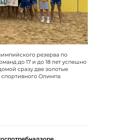
лимпийского резерва по
манд до 17 и до 18 лет успешно
домой сразу две золотые
н спортивного Олимпа
Роспотребнадзоре