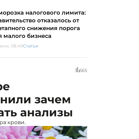
морозка налогового лимита:
авительство отказалось от
этапного снижения порога
я малого бизнеса
июня, 08:49
Статьи
565
ре
снили зачем
ать анализы
ра крови.