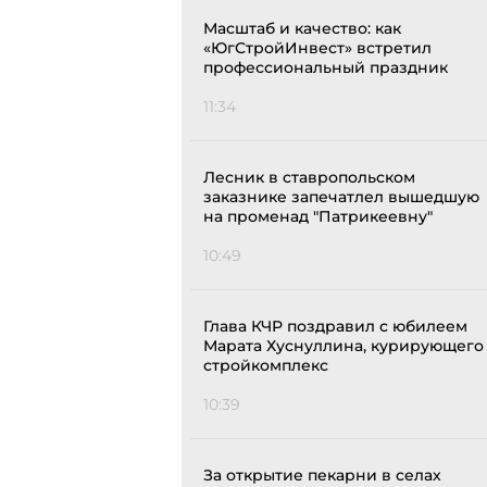
Масштаб и качество: как
«ЮгСтройИнвест» встретил
профессиональный праздник
11:34
Лесник в ставропольском
заказнике запечатлел вышедшую
на променад "Патрикеевну"
10:49
Глава КЧР поздравил с юбилеем
Марата Хуснуллина, курирующего
стройкомплекс
10:39
За открытие пекарни в селах