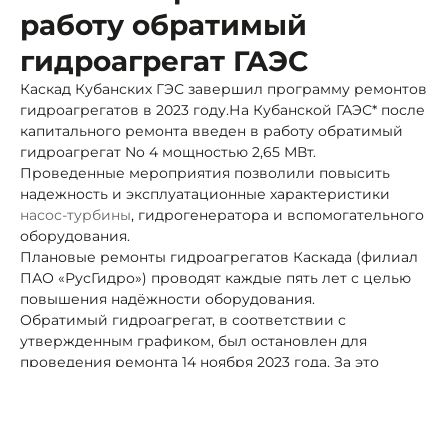
работу обратимый
гидроагрегат ГАЭС
Каскад Кубанских ГЭС завершил программу ремонтов
гидроагрегатов в 2023 году.На Кубанской ГАЭС* после
капитального ремонта введен в работу обратимый
гидроагрегат No 4 мощностью 2,65 МВт.
Проведенные мероприятия позволили повысить
надежность и эксплуатационные характеристики
насос-турбины
, гидрогенератора и вспомогательного
оборудования.
Плановые ремонты гидроагрегатов Каскада (филиал
ПАО «РусГидро») проводят каждые пять лет с целью
повышения надёжности оборудования.
Обратимый гидроагрегат, в соответствии с
утвержденным графиком, был остановлен для
проведения ремонта 14 ноября 2023 года. За это
время выполнены разбор турбины, ремонт рабочего
колеса, турбинного и генераторных подшипников,
генератора и прочих вспомогательных узлов. Работы
на Кубанской ГАЭС выполняли специалисты АО