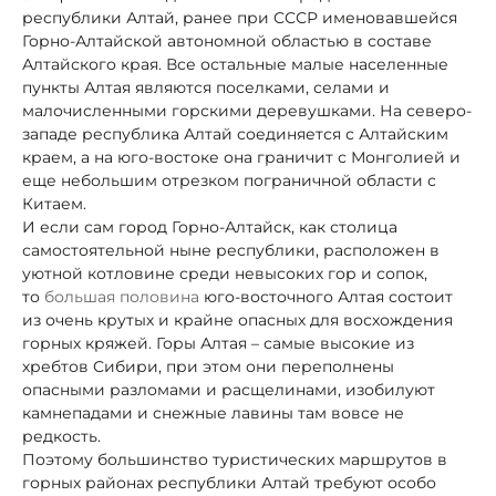
республики Алтай, ранее при СССР именовавшейся
Горно-Алтайской автономной областью в составе
Алтайского края. Все остальные малые населенные
пункты Алтая являются поселками, селами и
малочисленными горскими деревушками. На северо-
западе республика Алтай соединяется с Алтайским
краем, а на юго-востоке она граничит с Монголией и
еще небольшим отрезком пограничной области с
Китаем.
И если сам город Горно-Алтайск, как столица
самостоятельной ныне республики, расположен в
уютной котловине среди невысоких гор и сопок,
то
большая половина
юго-восточного Алтая состоит
из очень крутых и крайне опасных для восхождения
горных кряжей. Горы Алтая – самые высокие из
хребтов Сибири, при этом они переполнены
опасными разломами и расщелинами, изобилуют
камнепадами и снежные лавины там вовсе не
редкость.
Поэтому большинство туристических маршрутов в
горных районах республики Алтай требуют особо