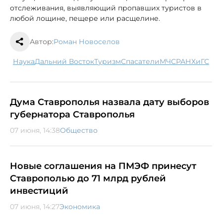
отслеживания, выявляющий пропавших туристов в
любой лощине, пещере или расщелине.
Автор:
Роман Новоселов
наука
Дальний Восток
туризм
спасатели
МЧС
РАНХиГС
Дума Ставрополья назвала дату выборов
губернатора Ставрополья
07 июня, 14:38
Общество
Новые соглашения на ПМЭФ принесут
Ставрополью до 71 млрд рублей
инвестиций
07 июня, 14:27
Экономика