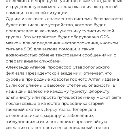
отслеживать маршруты туристов в самых отдаленных
и труднодоступных местах для оказания экстренной
помощи в опасной ситуации.
Одним из ключевых элементов системы безопасности
будет специальное устройство, которое будет
предоставлено каждому участнику туристической
группы. Это устройство будет оборудовано GPS-
маяком для определения местоположения, кнопкой
сигнала SOS для вызова помощи, а также
возможностью обмена текстовыми сообщениями с
оперативными службами.
Александр Агамов, профессор Ставропольского
филиала Президентской академии, отмечает, что
суровые природные красоты горного Алтая издавна
были сопряжены с высокой степенью опасности. В
наши дни далеко не каждому туристу, флористу,
альпинисту или просто путешественнику может быть
послан свыше в качестве проводника старый
таежный охотник
Дерсу Узала
. Теперь для
отклонившихся с маршрута, заболевших,
заблудившихся или попавших в чрезвычайную
ситуацию станет доступен специальный трекер