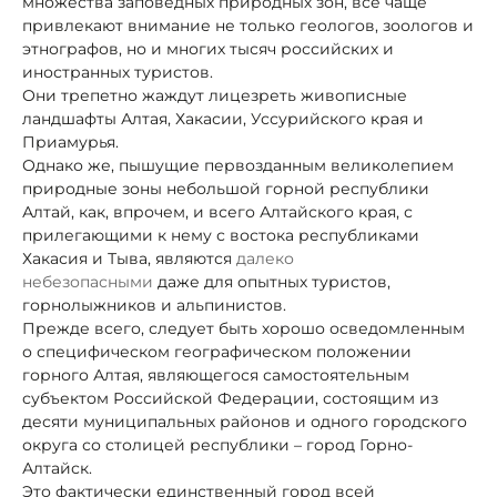
множества заповедных природных зон, все чаще
привлекают внимание не только геологов, зоологов и
этнографов, но и многих тысяч российских и
иностранных туристов.
Они трепетно жаждут лицезреть живописные
ландшафты Алтая, Хакасии, Уссурийского края и
Приамурья.
Однако же, пышущие первозданным великолепием
природные зоны небольшой горной республики
Алтай, как, впрочем, и всего Алтайского края, с
прилегающими к нему с востока республиками
Хакасия и Тыва, являются
далеко
небезопасными
даже для опытных туристов,
горнолыжников и альпинистов.
Прежде всего, следует быть хорошо осведомленным
о специфическом географическом положении
горного Алтая, являющегося самостоятельным
субъектом Российской Федерации, состоящим из
десяти муниципальных районов и одного городского
округа со столицей республики – город Горно-
Алтайск.
Это фактически единственный город всей