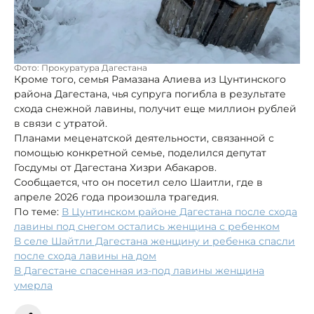
Фото: Прокуратура Дагестана
Кроме того, семья Рамазана Алиева из Цунтинского
района Дагестана, чья супруга погибла в результате
схода снежной лавины, получит еще миллион рублей
в связи с утратой.
Планами меценатской деятельности, связанной с
помощью конкретной семье, поделился депутат
Госдумы от Дагестана Хизри Абакаров.
Сообщается, что он посетил село Шаитли, где в
апреле 2026 года произошла трагедия.
По теме:
В Цунтинском районе Дагестана после схода
лавины под снегом остались женщина с ребенком
В селе Шайтли Дагестана женщину и ребенка спасли
после схода лавины на дом
В Дагестане спасенная из-под лавины женщина
умерла