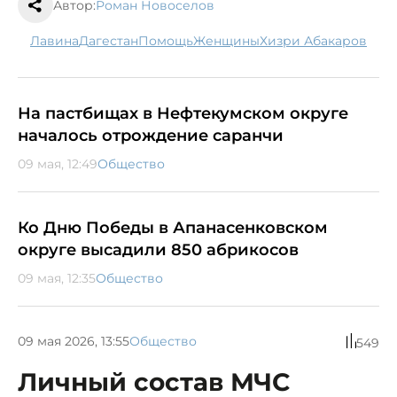
Автор:
Роман Новоселов
лавина
Дагестан
помощь
женщины
Хизри Абакаров
На пастбищах в Нефтекумском округе
началось отрождение саранчи
09 мая, 12:49
Общество
Ко Дню Победы в Апанасенковском
округе высадили 850 абрикосов
09 мая, 12:35
Общество
09 мая 2026, 13:55
Общество
549
Личный состав МЧС