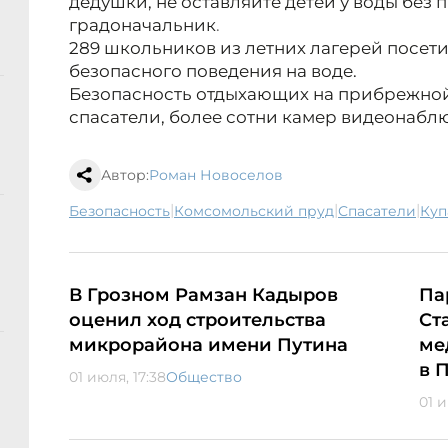
дедушки, не оставляйте детей у воды без п
градоначальник
.
289 школьников из летних лагерей посет
безопасного поведения на воде.
Безопасность отдыхающих на прибрежно
спасатели, более сотни камер видеонабл
Автор:
Роман Новоселов
|
|
|
безопасность
Комсомольский пруд
спасатели
ку
В Грозном Рамзан Кадыров
Па
оценил ход строительства
Ст
микрорайона имени Путина
ме
в 
01 июля, 17:38
Общество
01 и