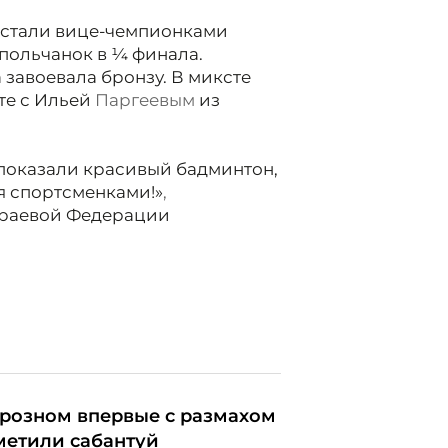
 стали вице-чемпионками
ольчанок в 1⁄4 финала.
 завоевала бронзу. В миксте
те с Ильей
Паргеевым
из
 показали красивый бадминтон,
я спортсменками!»
,
краевой Федерации
Грозном впервые с размахом
метили сабантуй