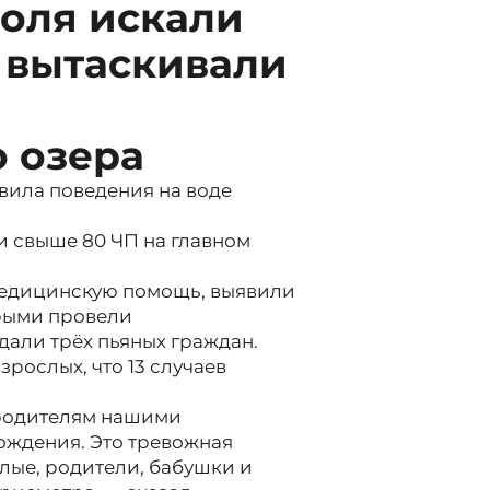
поля искали
 вытаскивали
 озера
вила поведения на воде
и свыше 80 ЧП на главном
 медицинскую помощь, выявили
рыми провели
али трёх пьяных граждан.
рослых, что 13 случаев
 родителям нашими
ождения. Это тревожная
лые, родители, бабушки и