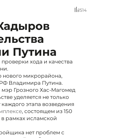
1514
 Кадыров
ельства
и Путина
 проверки хода и качества
ни.
о нового микрорайона,
 РФ Владимира Путина.
 мэр Грозного Хас-Магомед
стве уделяется не только
у каждого этапа возведения
мплексе
, состоящем из 150
- в рамках исламской
тройщика нет проблем с