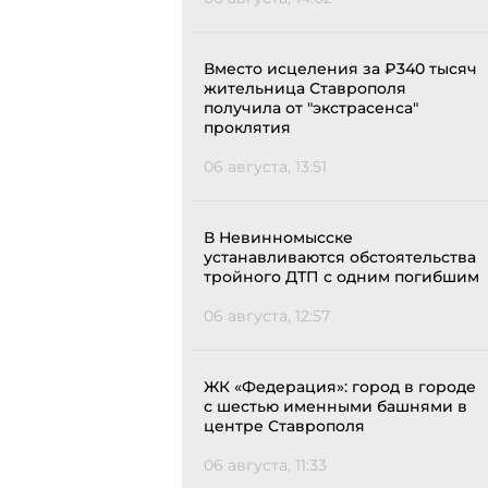
Вместо исцеления за ₽340 тысяч
жительница Ставрополя
получила от "экстрасенса"
проклятия
06 августа, 13:51
В Невинномысске
устанавливаются обстоятельства
тройного ДТП с одним погибшим
06 августа, 12:57
ЖК «Федерация»: город в городе
с шестью именными башнями в
центре Ставрополя
06 августа, 11:33