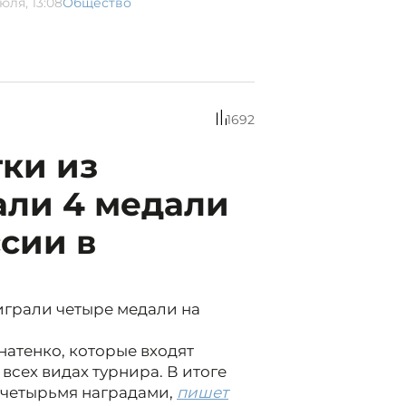
юля, 13:08
Общество
1692
ки из
али 4 медали
сии в
грали четыре медали на
атенко, которые входят
всех видах турнира. В итоге
 четырьмя наградами,
пишет