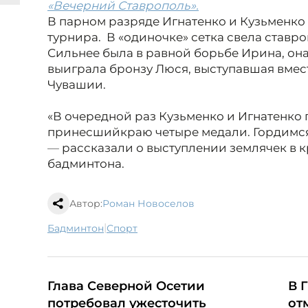
«Вечерний Ставрополь».
В парном разряде Игнатенко и Кузьменко
турнира. В «одиночке» сетка свела ставроп
Сильнее была в равной борьбе Ирина, она
выиграла бронзу Люся, выступавшая вмес
Чувашии.
«В очередной раз Кузьменко и Игнатенко
принесший
краю четыре медали. Гордимс
—
рассказали о выступлении землячек в 
бадминтона.
Автор:
Роман Новоселов
|
бадминтон
спорт
Глава Северной Осетии
В 
потребовал ужесточить
от