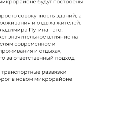
 микрорайоне будут построены
росто совокупность зданий, а
роживания и отдыха жителей.
адимира Путина - это,
жет значительное влияние на
телям современное и
проживания и отдыха»
,
о за ответственный подход
 транспортные развязки
орог в новом микрорайоне