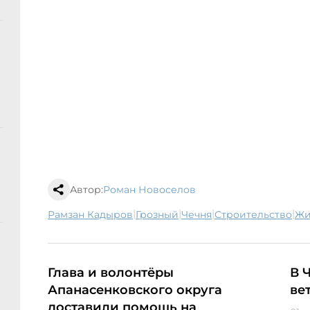
Автор:
Роман Новоселов
|
|
|
|
Рамзан Кадыров
Грозный
Чечня
строительство
ж
Глава и волонтёры
В 
Апанасенковского округа
ве
доставили помощь на