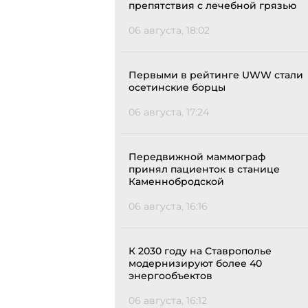
препятствия с лечебной грязью
06 августа, 18:02
Первыми в рейтинге UWW стали
осетинские борцы
06 августа, 17:24
Передвижной маммограф
принял пациенток в станице
Каменнобродской
06 августа, 16:16
К 2030 году на Ставрополье
модернизируют более 40
энергообъектов
06 августа, 16:12