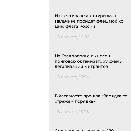
На фестивале автотуризма в
Нальчике пройдет флешмоб ко
Дню флага России
06 августа, 16:08
На Ставрополье вынесен
приговор организатору схемы
легализации мигрантов
06 августа, 15:54
В Хасавюрте прошла «Зарядка со
стражем порядка»
06 августа, 15:38
Ставропольцы владеют 120