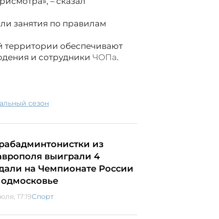
рисмотра», – сказал
или занятия по правилам
й территории обеспечивают
юдения и сотрудники
ЧОПа
.
пальный сезон
рабадминтонистки из
аврополя выиграли 4
дали на Чемпионате России
Подмосковье
юля, 17:19
Спорт