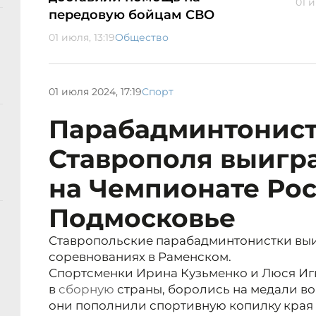
01 и
передовую бойцам СВО
01 июля, 13:19
Общество
01 июля 2024, 17:19
Спорт
Парабадминтонист
Ставрополя выигр
на Чемпионате Рос
Подмосковье
Ставропольские парабадминтонистки выи
соревнованиях в Раменском.
Спортсменки Ирина Кузьменко и Люся Игн
в
сборную
страны, боролись на медали во 
они пополнили спортивную копилку края