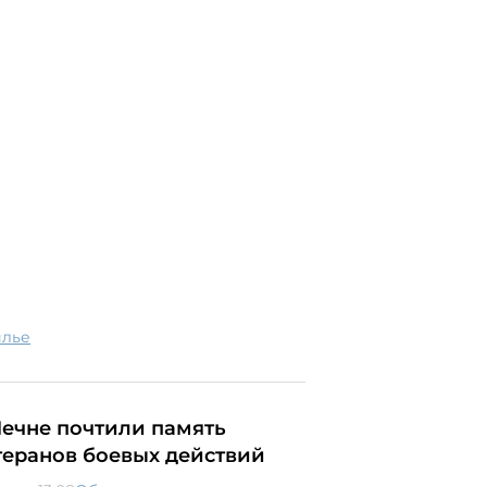
илье
Чечне почтили память
теранов боевых действий