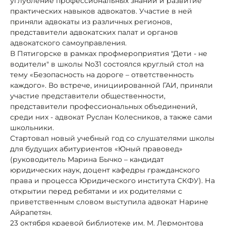
углубление профессиональных знаний и развитие
практических навыков адвокатов. Участие в ней
приняли адвокаты из различных регионов,
представители адвокатских палат и органов
адвокатского самоуправления.
В Пятигорске в рамках профмероприятия "Дети - не
водители" в школы No31 состоялся круглый стол на
тему «Безопасность на дороге – ответственность
каждого». Во встрече, инициированной ГАИ, приняли
участие представители общественности,
представители профессиональных объединений,
среди них - адвокат Руслан Колесников, а также сами
школьники.
Стартовал новый учебный год со слушателями школы
для будущих абитуриентов «Юный правовед»
(руководитель Марина Бычко – кандидат
юридических наук, доцент кафедры гражданского
права и процесса Юридического института СКФУ). На
открытии перед ребятами и их родителями с
приветственным словом выступила адвокат Нарине
Айрапетян.
23 октября краевой библиотеке им. М. Лермонтова