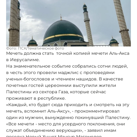
Фото: ПСК/Тематическое фото
Мечеть должна стать точной копией мечети Аль-Акса
в Иерусалиме.
На знаменательное событие собрались сотни людей,
в честь этого провели маджлис с проповедями
ученых-богословов и чтением нашидов. В качестве
почетных гостей цереомнии выступили жители
Палестины из сектора Газа, которые сейчас
проживают в республике.
«Каждый, кто будет сюда приходить и смотреть на эту
мечеть, вспомнит Аль-Аксу», - прокомментировал
один из мужчин, вынужденно покинувший Палестину.
«Все мечети - место для усердного поклонения, они
служат объединению верующих», - заявил имам
поселка Новый Хушет Мансур Магомедов,