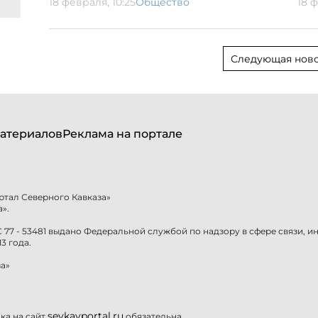
18 февраля, 10:25
Общество
18 
Следующая ново
атериалов
Реклама на портале
ртал Северного Кавказа»
».
77 - 53481 выдано Федеральной службой по надзору в сфере связи, 
3 года.
а»
sevkavportal.ru
а на сайт
обязательна.