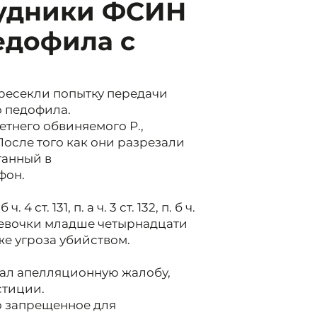
рудники ФСИН
едофила с
ресекли попытку передачи
о педофила.
етнего обвиняемого Р.,
осле того как они разрезали
танный в
фон.
ст. 131, п. а ч. 3 ст. 132, п. б ч.
ние девочки младше четырнадцати
кже угроза убийством.
ал апелляционную жалобу,
стиции.
о запрещенное для