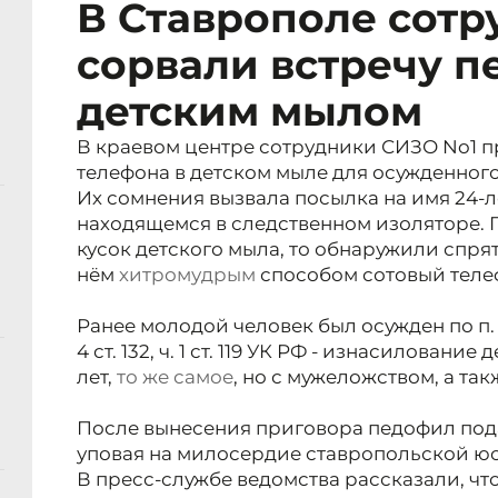
В Ставрополе сот
сорвали встречу п
детским мылом
В краевом центре сотрудники СИЗО No1 п
телефона в детском мыле для осужденног
Их сомнения вызвала посылка на имя 24-л
находящемся в следственном изоляторе. П
кусок детского мыла, то обнаружили спря
нём
хитромудрым
способом сотовый теле
Ранее молодой человек был осужден по п. б ч. 4 
4 ст. 132, ч. 1 ст. 119 УК РФ - изнасилова
лет,
то же самое
, но с мужеложством, а та
После вынесения приговора педофил под
уповая на милосердие ставропольской ю
В пресс-службе ведомства рассказали, чт