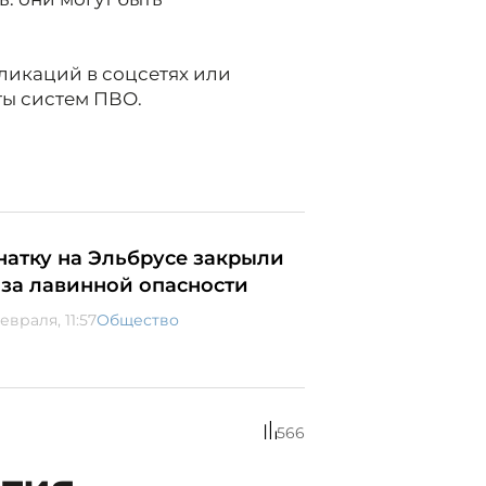
ликаций в соцсетях или
ты систем ПВО.
натку на Эльбрусе закрыли
-за лавинной опасности
евраля, 11:57
Общество
566