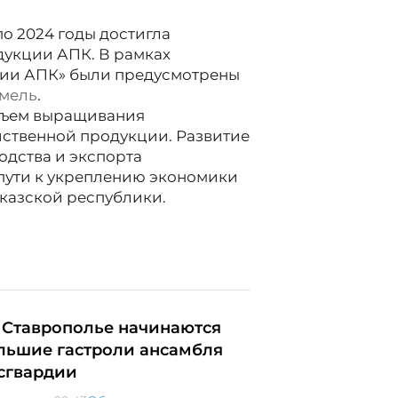
по 2024 годы достигла
дукции АПК. В рамках
ции АПК» были предусмотрены
емель
.
объем выращивания
йственной продукции. Развитие
одства и экспорта
пути к укреплению экономики
вказской республики.
 Ставрополье начинаются
льшие гастроли ансамбля
сгвардии