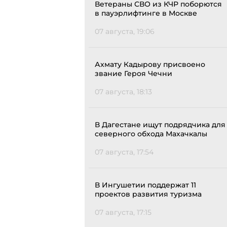
Ветераны СВО из КЧР поборются
в пауэрлифтинге в Москве
07 августа, 19:06
Ахмату Кадырову присвоено
звание Героя Чечни
07 августа, 18:13
В Дагестане ищут подрядчика для
северного обхода Махачкалы
07 августа, 17:54
В Ингушетии поддержат 11
проектов развития туризма
07 августа, 17:15