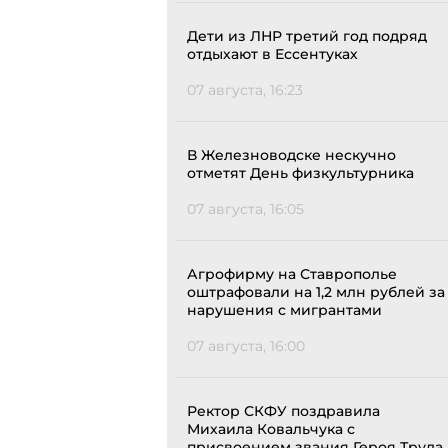
Дети из ЛНР третий год подряд
отдыхают в Ессентуках
07 августа, 16:23
В Железноводске нескучно
отметят День физкультурника
07 августа, 16:05
Агрофирму на Ставрополье
оштрафовали на 1,2 млн рублей за
нарушения с мигрантами
07 августа, 16:00
Ректор СКФУ поздравила
Михаила Ковальчука с
присвоением звания Героя Труда