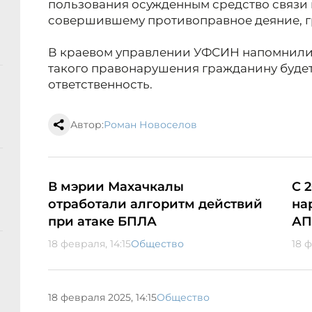
пользования осужденным средство связи и
совершившему противоправное деяние, г
В краевом управлении УФСИН напомнили,
такого правонарушения гражданину будет
ответственность.
Автор:
Роман Новоселов
В мэрии Махачкалы
С 
отработали алгоритм действий
на
при атаке БПЛА
АП
18 февраля, 14:15
Общество
18 ф
18 февраля 2025, 14:15
Общество