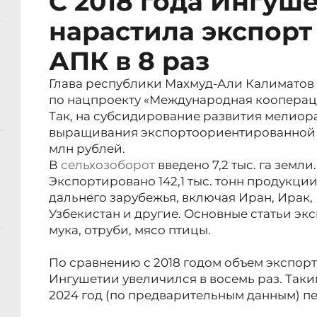
С 2018 года Ингуш
нарастила экспор
АПК в 8 раз
Глава республики Махмуд-Али Калиматов р
по нацпроекту «Международная коопераци
Так, на субсидирование развития мелиор
выращивания экспортоориентированной п
млн рублей.
В
сельхозоборот
введено 7,2 тыс. га земли.
Экспортировано 142,1 тыс. тонн продукци
дальнего зарубежья, включая Иран, Ирак,
Узбекистан и другие. Основные статьи экс
мука, отруби, мясо птицы.
По сравнению с 2018 годом объем экспор
Ингушетии увеличился в восемь раз. Таки
2024 год (по предварительным данным) пе