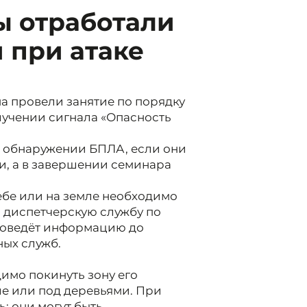
ы отработали
 при атаке
а провели занятие по порядку
учении сигнала «Опасность
и обнаружении БПЛА, если они
ии, а в завершении семинара
ебе или на земле необходимо
 диспетчерскую службу по
 доведёт информацию до
ных служб.
имо покинуть зону его
ле или под деревьями. При
: они могут быть