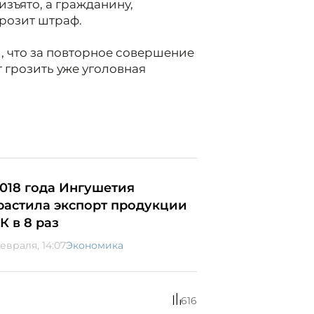
зъято, а гражданину,
розит штраф.
 что за повторное совершение
 грозить уже уголовная
2018 года Ингушетия
растила экспорт продукции
К в 8 раз
евраля, 14:07
Экономика
616