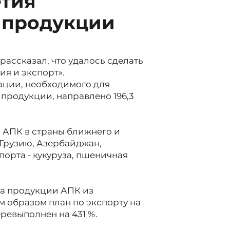
етия
т продукции
ассказал, что удалось сделать
я и экспорт».
ации, необходимого для
родукции, направлено 196,3
и АПК в страны ближнего и
 Грузию, Азербайджан,
порта - кукуруза, пшеничная
та продукции АПК из
м образом план по экспорту на
ревыполнен на 431 %.