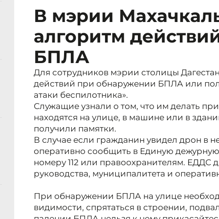
В мэрии Махачкал
алгоритм действий
БПЛА
Для сотрудников мэрии столицы Дагестан
действий при обнаружении БПЛА или пол
атаки беспилотника».
Служащие узнали о том, что им делать пр
находятся на улице, в машине или в здан
получили памятки.
В случае если гражданин увидел дрон в н
оперативно сообщить в Единую дежурную
номеру 112 или правоохранителям. ЕДДС
руководства, муниципалитета и оператив
При обнаружении БПЛА на улице необход
видимости, спрятаться в строении, подва
падении БПЛА нельзя к нему прикасайтесь