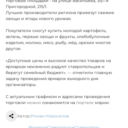
торговые площадки - на улице Васильева, 35/1 и
Пригородной, 215/1.
Лучшие производители региона привезут свежие
овощи и ягоды нового урожая.
Покупатели смогут купить молодой картофель,
зелень, первые овощи и фрукты, хлебобулочные
изделия, молоко, мясо, рыбу, мёд, орехи
и многое
другое.
«Доступные цены и высокое качество товаров на
ярмарках неизменно радуют ставропольцев и
берегут семейный бюджет»
, —
отметили главную
задачу проведения ярмарок выходного дня
организаторы.
С актуальным графиком и адресами проведения
торговли
можно
ознакомится на
портале
мэрии.
Автор:
Роман Новоселов
ярмарка
Ставрополье
Ставрополь