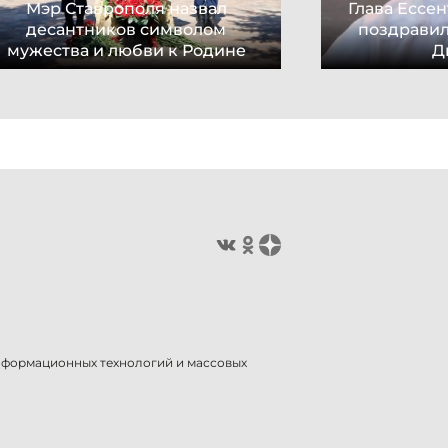
Мэр Ставрополя назвал
Глава Ессе
десантников символом
поздравил
мужества и любви к Родине
Д
информационных технологий и массовых