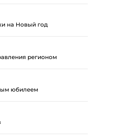
ки на Новый год
правления регионом
рвым юбилеем
з