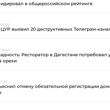
лидировал в общероссийском рейтинге
 05:06
 ЦУР выявил 20 деструктивных Телеграм-кана
 08:40
жадность: Ресторатор в Дагестане потребовал у
а орехи
10:35
ъяснил отмену обязательной регистрации до
е