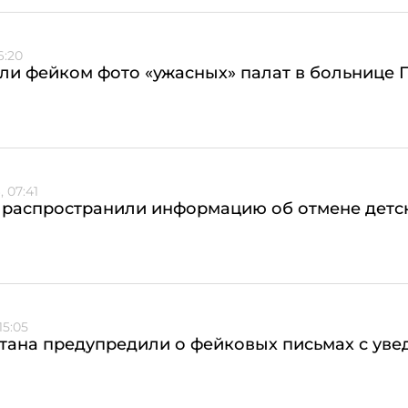
6:20
ли фейком фото «ужасных» палат в больнице 
 07:41
 распространили информацию об отмене детс
15:05
тана предупредили о фейковых письмах с уве