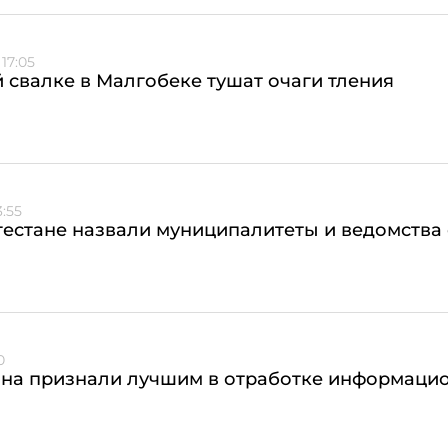
17:05
 свалке в Малгобеке тушат очаги тления
:55
гестане назвали муниципалитеты и ведомства
0
ана признали лучшим в отработке информаци