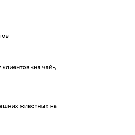
лов
 клиентов «на чай»,
машних животных на