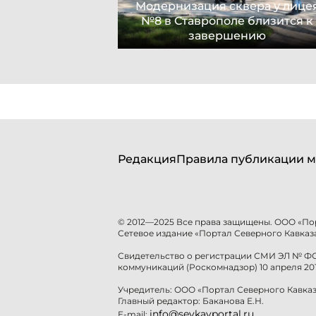
Модернизация сквера у лице
№8 в Ставрополе близится к
завершению
Редакция
Правила публикации м
© 2012—2025 Все права защищены. ООО «По
Сетевое издание «Портал Северного Кавказа
Свидетельство о регистрации СМИ ЭЛ № ФС 
коммуникаций (Роскомнадзор) 10 апреля 201
Учредитель: ООО «Портал Северного Кавказ
Главный редактор: Баканова Е.Н.
info@sevkavportal.ru
E-mail: