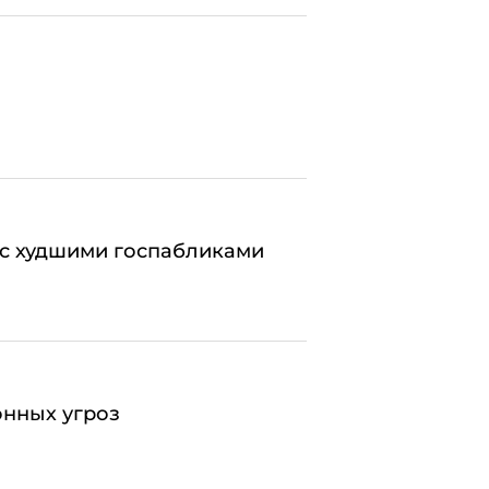
 с худшими госпабликами
онных угроз