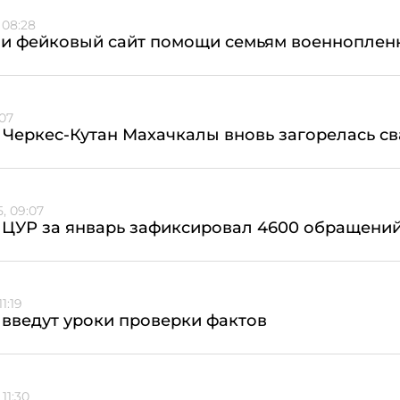
 08:28
ли фейковый сайт помощи семьям военноплен
:07
 Черкес-Кутан Махачкалы вновь загорелась с
, 09:07
 ЦУР за январь зафиксировал 4600 обращени
1:19
 введут уроки проверки фактов
11:30