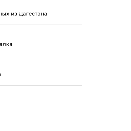
ных из Дагестана
валка
й