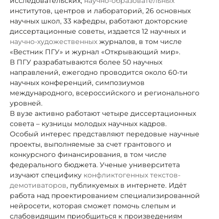
исследовательских,
научно-образовательных
институтов, центров и лабораторий, 26 основных
научных школ, 33 кафедры, работают докторские
диссертационные советы, издается 12 научных и
научно-художественных
журналов, в том числе
«Вестник ПГУ» и журнал «Открывающий мир».
В ПГУ разрабатываются более 50
научных
направлений, ежегодно проводится около 60-ти
научных конференций, симпозиумов
международного, всероссийского и регионального
уровней.
В вузе активно работают четыре диссертационных
совета – кузницы молодых научных кадров.
Особый интерес представляют передовые научные
проекты, выполняемые за счет грантового и
конкурсного
финансирования, в том числе
федерального бюджета. Ученые университета
изучают специфику
конфликтогенных
текстов-
демотиваторов
, публикуемых в интернете. Идёт
работа над проектированием специализированной
нейросети, которая сможет помочь слепым и
слабовидящим приобщиться к произведениям