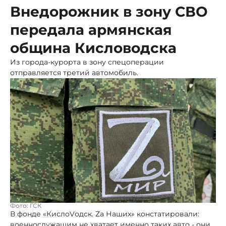
Внедорожник в зону СВО
передала армянская
община Кисловодска
Из города-курорта в зону спецоперации
отправляется третий автомобиль.
Фото: ГСК
В фонде «КислоVодск. Za Наших» констатировали:
военнослужащим не хватает именно таких авто - они