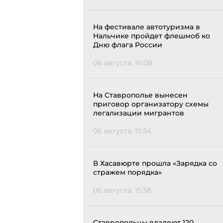
На фестивале автотуризма в
Нальчике пройдет флешмоб ко
Дню флага России
06 августа, 16:08
На Ставрополье вынесен
приговор организатору схемы
легализации мигрантов
06 августа, 15:54
В Хасавюрте прошла «Зарядка со
стражем порядка»
06 августа, 15:38
Ставропольцы владеют 120