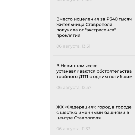
Вместо исцеления за ₽340 тысяч
жительница Ставрополя
получила от "экстрасенса"
проклятия
06 августа, 13:51
В Невинномысске
устанавливаются обстоятельства
тройного ДТП с одним погибшим
06 августа, 12:57
ЖК «Федерация»: город в городе
с шестью именными башнями в
центре Ставрополя
06 августа, 11:33