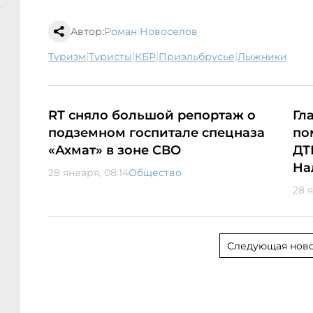
Автор:
Роман Новоселов
|
|
|
|
туризм
туристы
КБР
Приэльбрусье
лыжники
RT сняло большой репортаж о
Гл
подземном госпитале спецназа
по
«Ахмат» в зоне СВО
ДТ
На
28 января, 08:14
Общество
28 
Следующая ново