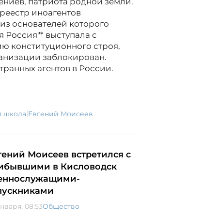
гениев, патриота родной земли.
 реестр иноагентов
 из основателей которого
 Россия"* выступала с
ию конституционного строя,
ганизации заблокирован.
транных агентов в России.
|
я школа
Евгений Моисеев
гений Моисеев встретился с
ибывшими в Кисловодск
еннослужащими-
пускниками
января, 08:53
Общество