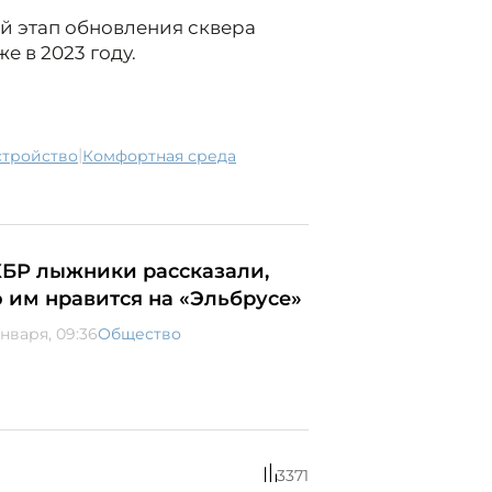
ый этап обновления сквера
же в 2023 году.
|
устройство
комфортная среда
КБР лыжники рассказали,
о им нравится на «Эльбрусе»
января, 09:36
Общество
3371