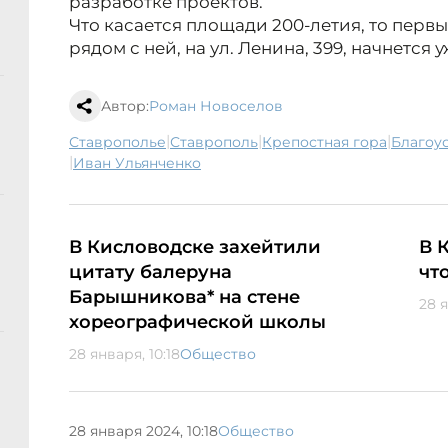
разработке проектов.
Что касается площади 200-летия, то перв
рядом с ней, на ул. Ленина, 399, начнется у
Автор:
Роман Новоселов
|
|
|
Ставрополье
Ставрополь
Крепостная гора
благо
|
Иван Ульянченко
В Кисловодске захейтили
В 
цитату балеруна
чт
Барышникова* на стене
28 
хореографической школы
28 января, 10:18
Общество
28 января 2024, 10:18
Общество