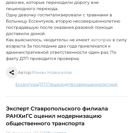
девочек, которые переходили дорогу вне
пешеходного перехода.
Одну девочку госпитализировали с травмами в
больницу Ессентуков, вторую несовершеннолетию
пострадавшую после оказания разовой помощи
доставили домой.
Как выяснилось, «водитель» не имеет
автоправ
в силу
возраста За последние два года привлекался к
административной ответственности один раз. По
факту ДТП проводится проверка.
Автор:
Роман Новоселов
Ессентуки
ДТП
пешеход
несовершеннолетний
Эксперт Ставропольского филиала
РАНХиГС оценил модернизацию
общественного транспорта
05 февраля, 03:23
Общество