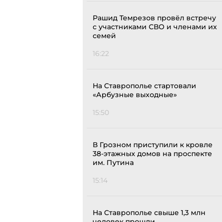
Рашид Темрезов провёл встречу
с участниками СВО и членами их
семей
16:22
На Ставрополье стартовали
«Арбузные выходные»
15:50
В Грозном приступили к кровле
38-этажных домов на проспекте
им. Путина
15:14
На Ставрополье свыше 1,3 млн
человек прошли