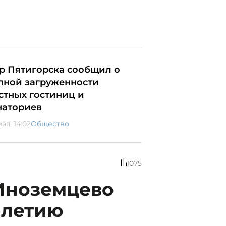
р Пятигорска сообщил о
лной загруженности
стных гостиниц и
наториев
ая, 14:02
Общество
1075
 Иноземцево
-летию