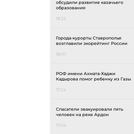
обсудили развитие казачьего
образования
18:22
Города-курорты Ставрополья
возглавили экорейтинг России
18:07
РОФ имени Ахмата-Хаджи
Кадырова помог ребенку из Газы
17:24
Спасатели эвакуировали пять
человек на реке Ардон
17:04