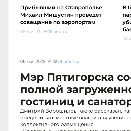
Прибывший на Ставрополье
В 
Михаил Мишустин проведет
па
совещание по аэропортам
уб
ба
06 мая, 12:45
Общество
06 м
06 мая 2025, 14:02
Общество
Мэр Пятигорска с
полной загруженн
гостиниц и санато
Дмитрий Ворошилов также рассказал, ка
предпринять местные власти для увеличен
коллективного размещения.