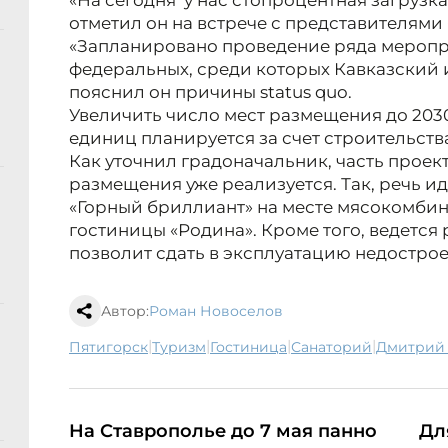
«На сегодня у нас стопроцентная загрузка
отметил он на встрече с представителями
«Запланировано проведение ряда мероприя
федеральных, среди которых Кавказский 
пояснил он причины status quo.
Увеличить число мест размещения до 2030 
единиц планируется за счет строительств
Как уточнил градоначальник, часть проек
размещения уже реализуется. Так, речь ид
«Горный бриллиант» на месте мясокомбин
гостиницы «Родина». Кроме того, ведется 
позволит сдать в эксплуатацию недостро
Автор:
Роман Новоселов
|
|
|
|
Пятигорск
туризм
гостиница
санаторий
Дмитри
На Ставрополье до 7 мая панно
Дл