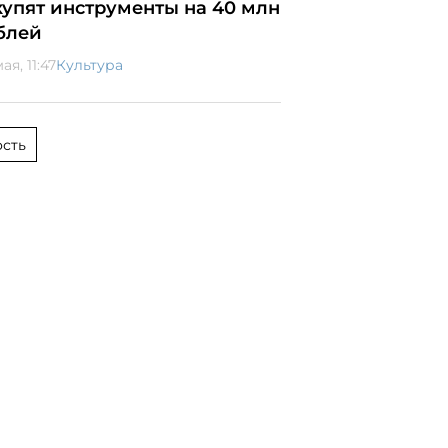
купят инструменты на 40 млн
блей
ая, 11:47
Культура
сть