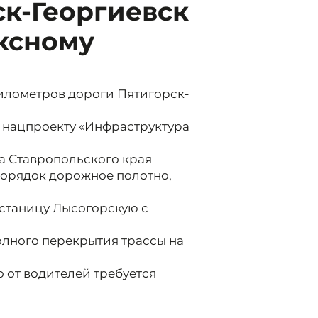
ск-Георгиевск
ксному
илометров дороги Пятигорск-
о нацпроекту «Инфраструктура
а Ставропольского края
порядок дорожное полотно,
 станицу Лысогорскую с
олного перекрытия трассы на
о от водителей требуется