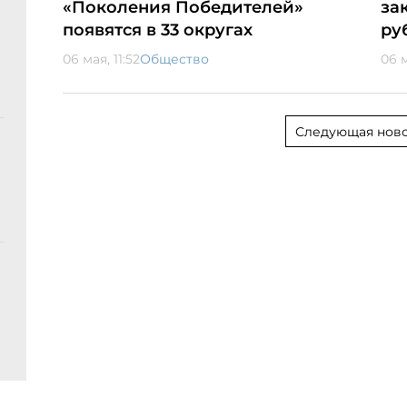
«Поколения Победителей»
за
появятся в 33 округах
ру
06 мая, 11:52
Общество
06 м
Следующая ново