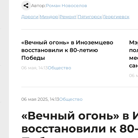
Автор:
Роман Новоселов
|
|
|
|
дороги
Миндор
ремонт
Пятигорск
Георгиевск
«Вечный огонь» в Иноземцево
Мэ
восстановили к 80-летию
по
Победы
ме
са
06 мая, 14:13
Общество
06 м
06 мая 2025, 14:13
Общество
«Вечный огонь» в
восстановили к 80