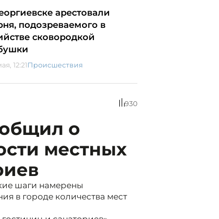
Георгиевске арестовали
рня, подозреваемого в
ийстве сковородкой
бушки
ая, 12:21
Происшествия
930
ообщил о
ости местных
риев
кие шаги намерены
ия в городе количества мест