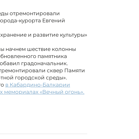
еды отремонтировали
города-курорта Евгений
хранение и развитие культуры»
 мы начнем шествие колонны
 обновленного памятника
добавил градоначальник.
отремонтировали сквер Памяти
тной городской среды».
то
в Кабардино-Балкарии
х мемориалах «Вечный огонь».