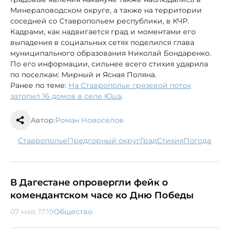
Минераловодском округе, а также на территории
соседней со Ставропольем республики, в КЧР.
Кадрами, как надвигается град и моментами его
выпадения в социальных сетях поделился глава
муниципального образования Николай Бондаренко.
По его информации, сильнее всего стихия ударила
по поселкам: Мирный и Ясная Поляна.
Ранее по теме:
На Ставрополье грязевой поток
затопил 16 домов в селе Юца
.
Автор:
Роман Новоселов
Ставрополье
Предгорный округ
град
стихия
погода
В Дагестане опровергли фейк о
комендантском часе ко Дню Победы
07 мая, 17:19
Общество