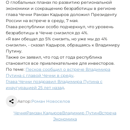
О глобальных планах по развитию региональной
экономики и сокращению безработицы в регионе
глава Чечни Рамзан Кадыров доложил Президенту
России на встрече в среду, 7 мая.
Глава республики особо подчеркнул, что уровень
безработицы в Чечне снизился до 4%.
«Я вам обещал до 5% снизить, но уже мы до 4%
снизили», - сказал Кадыров, обращаясь к Владимиру
Путину.
Также он заявил, что год от года республика
становится все привлекательнее для инвесторов.
По теме:
Песков сообщил о встрече Владимира
Путина с главой Чечни в среду
.
Глава Чечни поздравил Владимира Путина с
инаугурацией 25 лет назад
.
Автор:
Роман Новоселов
Чечня
Рамзан Кадыров
Владимир Путин
встреча
экономика