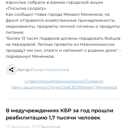
взрослые собрали в рамках городской акции
«Посылка солдату».
Как сообщил глава города Михаил Миненков, на
фронт отправятся хозяйственные принадлежности,
медикаменты, предметы личной гигиены и продукты
питания.
"Более 13 тысяч подарков должны порадовать бойцов
на передовой. Теплые приветы из Невинномысска
придадут им сил, отваги и напомнят о родном доме", -
подчеркнул Миненков.
Автор:
Роман Новоселов
Ставрополье
Невинномысск
подарки
День защитника Отечества
СВО
Михаил Миненков
В медучреждениях КБР за год прошли
реабилитацию 1,7 тысячи человек
25 февраля, 07:11
Экология