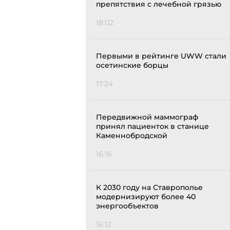
препятствия с лечебной грязью
18:02
Первыми в рейтинге UWW стали
осетинские борцы
17:24
Передвижной маммограф
принял пациенток в станице
Каменнобродской
16:16
К 2030 году на Ставрополье
модернизируют более 40
энергообъектов
16:12