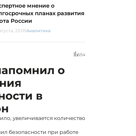
спертное мнение о
лгосрочных планах развития
ота России
вгуста, 23:09
Аналитика
654
напомнил о
ния
ности в
он
вило, увеличивается количество
ил безопасности при работе