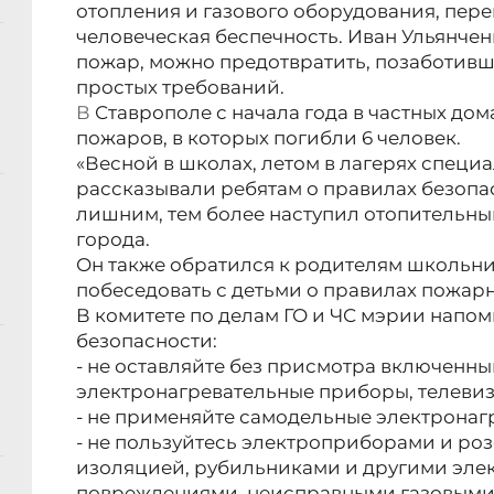
отопления и газового оборудования, пере
человеческая беспечность. Иван Ульянченк
пожар, можно предотвратить, позаботив
простых требований.
В
Ставрополе с начала года в частных дом
пожаров, в которых погибли 6 человек.
«Весной в школах, летом в лагерях специ
рассказывали ребятам о правилах безопас
лишним, тем более наступил отопительный
города.
Он также обратился к родителям школьни
побеседовать с детьми о правилах пожар
В комитете по делам ГО и ЧС мэрии нап
безопасности:
- не оставляйте без присмотра включенны
электронагревательные приборы, телевиз
- не применяйте самодельные электронаг
- не пользуйтесь электроприборами и ро
изоляцией, рубильниками и другими эле
повреждениями, неисправными газовыми