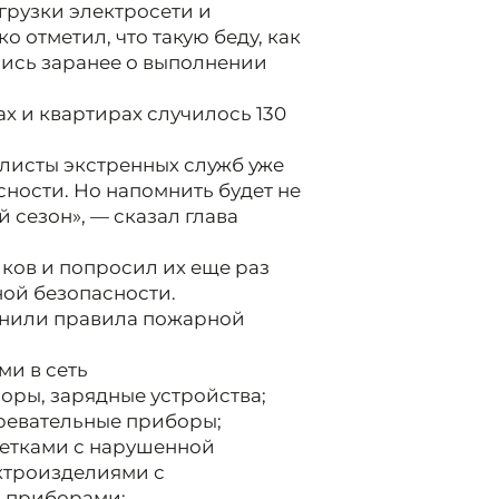
грузки электросети и
о отметил, что такую беду, как
шись заранее о выполнении
ах и квартирах случилось 130
алисты экстренных служб уже
ности. Но напомнить будет не
 сезон», — сказал глава
ков и попросил их еще раз
ной безопасности.
омнили правила пожарной
ми в сеть
оры, зарядные устройства;
ревательные приборы;
зетками с нарушенной
ктроизделиями с
 приборами;