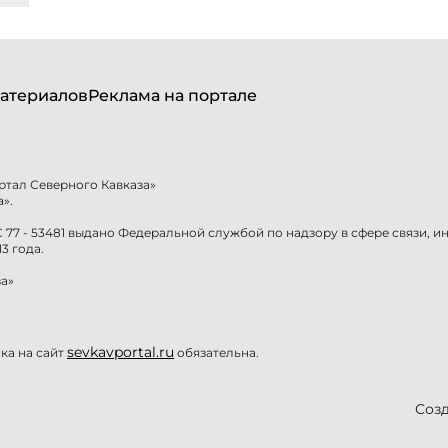
атериалов
Реклама на портале
ртал Северного Кавказа»
».
77 - 53481 выдано Федеральной службой по надзору в сфере связи, 
3 года.
а»
sevkavportal.ru
а на сайт
обязательна.
Созд