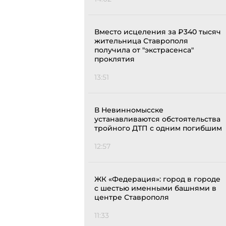
Вместо исцеления за ₽340 тысяч
жительница Ставрополя
получила от "экстрасенса"
проклятия
13:51
В Невинномысске
устанавливаются обстоятельства
тройного ДТП с одним погибшим
12:57
ЖК «Федерация»: город в городе
с шестью именными башнями в
центре Ставрополя
11:33