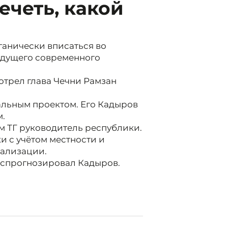
ечеть, какой
ганически вписаться во
удущего современного
трел глава Чечни Рамзан
альным проектом. Его Кадыров
м.
оем ТГ руководитель республики.
и с учётом местности и
еализации.
- спрогнозировал Кадыров.