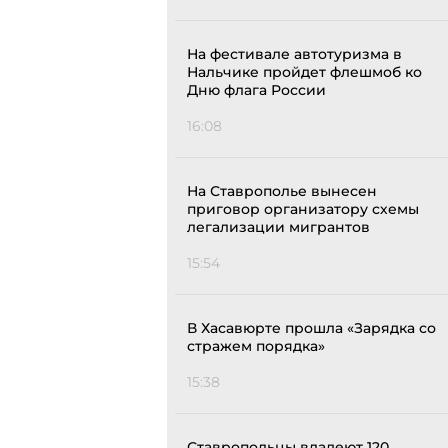
На фестивале автотуризма в
Нальчике пройдет флешмоб ко
Дню флага России
16:08
На Ставрополье вынесен
приговор организатору схемы
легализации мигрантов
15:54
В Хасавюрте прошла «Зарядка со
стражем порядка»
15:38
Ставропольцы владеют 120