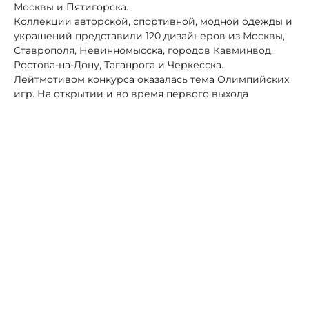
Москвы и Пятигорска.
Коллекции авторской, спортивной, модной одежды и
украшений представили 120 дизайнеров из Москвы,
Ставрополя, Невинномысска, городов Кавминвод,
Ростова-на-Дону, Таганрога и Черкесска.
Лейтмотивом конкурса оказалась тема Олимпийских
игр. На открытии и во время первого выхода
участники использовали одежду цветов олимпийских
колец. На втором дефиле конкурсанты представили
любимые виды спорта. В финале конкурсной
программы организаторы дали «Олимпийский бал».
Титул победительницы конкурса «Мисс СКФО и ЮФО
России – 2023» присудили Виолетте Егоровой. Теперь
ей предстоит представить Невинномысск на
Всероссийском конкурсе «Краса России-2023».
Автор:
Роман Новоселов
Следующая новость